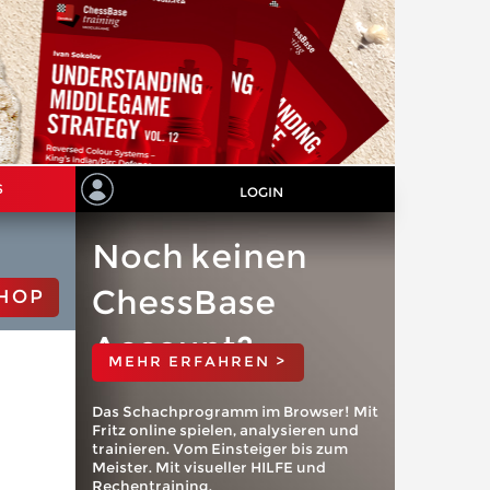
S
LOGIN
Noch keinen
ChessBase
HOP
Account?
MEHR ERFAHREN >
Das Schachprogramm im Browser! Mit
Fritz online spielen, analysieren und
trainieren. Vom Einsteiger bis zum
Meister. Mit visueller HILFE und
Rechentraining.