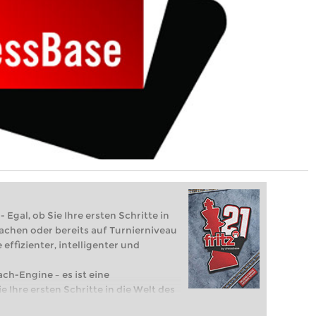
 Egal, ob Sie Ihre ersten Schritte in
achen oder bereits auf Turnierniveau
 effizienter, intelligenter und
ach-Engine – es ist eine
e Ihre ersten Schritte in die Welt des
eits auf Turnierniveau spielen: Mit