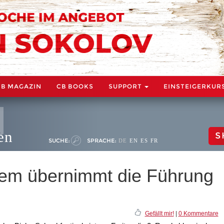
CB MAGAZIN
CB BOOKS
SUPPORT
EINSTEIGERKUR
en
S
SUCHE:
SPRACHE:
DE
EN
ES
FR
iem übernimmt die Führung
Gefällt mir!
|
0 Kommentare