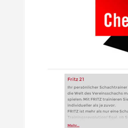
Fritz 21
Ihr persönlicher Schachtrainer -
die Welt des Vereinsschachs m
spielen: Mit FRITZ trainieren Sie
individueller als je zuvor.
FRITZ ist mehr als nur eine Sch
Trainingsrevolution! Egal, ob Si
Vereinsschachs machen oder ber
Mehr...