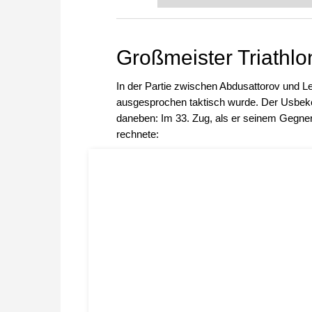
FRITZ trainieren Sie effizienter,
zuvor.
Großmeister Triathl
In der Partie zwischen Abdusattorov und Le 
ausgesprochen taktisch wurde. Der Usbeke 
daneben: Im 33. Zug, als er seinem Gegner di
rechnete: