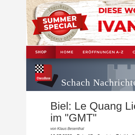
HOME
ERÖFFNUNGEN A-Z
SHOP
Schach Nachricht
Biel: Le Quang L
im "GMT"
von Klaus Besenthal