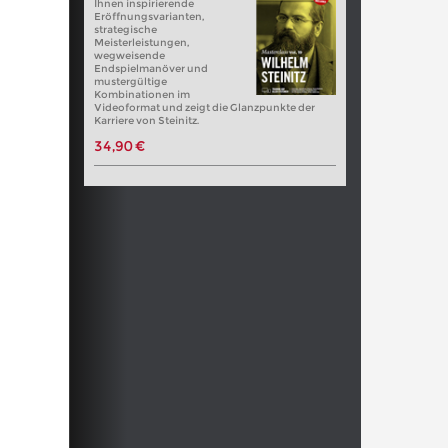
Ihnen inspirierende
Eröffnungsvarianten,
strategische
Meisterleistungen,
wegweisende
Endspielmanöver und
mustergültige
Kombinationen im
Videoformat und zeigt die Glanzpunkte der
Karriere von Steinitz.
34,90 €