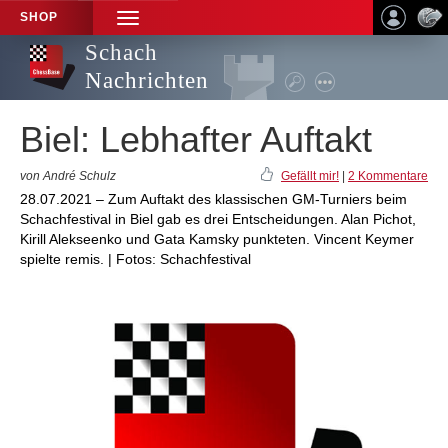
SHOP
TOGGLE
NAVIGATION
Schach
Nachrichten
Biel: Lebhafter Auftakt
von André Schulz
Gefällt mir!
|
2 Kommentare
28.07.2021 – Zum Auftakt des klassischen GM-Turniers beim
Schachfestival in Biel gab es drei Entscheidungen. Alan Pichot,
Kirill Alekseenko und Gata Kamsky punkteten. Vincent Keymer
spielte remis. | Fotos: Schachfestival