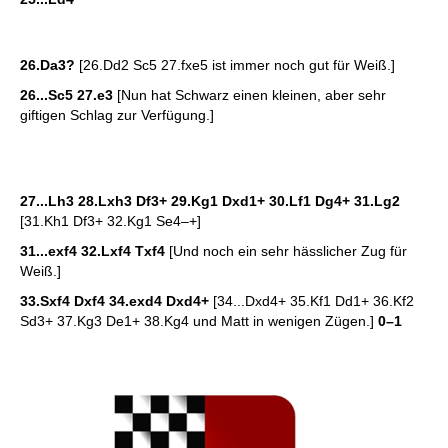
26.Da3?
[26.Dd2 Sc5 27.fxe5 ist immer noch gut für Weiß.]
26...Sc5 27.e3
[Nun hat Schwarz einen kleinen, aber sehr
giftigen Schlag zur Verfügung.]
27...Lh3 28.Lxh3 Df3+ 29.Kg1 Dxd1+ 30.Lf1 Dg4+ 31.Lg2
[31.Kh1 Df3+ 32.Kg1 Se4–+]
31...exf4 32.Lxf4 Txf4
[Und noch ein sehr hässlicher Zug für
Weiß.]
33.Sxf4 Dxf4 34.exd4 Dxd4+
[34...Dxd4+ 35.Kf1 Dd1+ 36.Kf2
Sd3+ 37.Kg3 De1+ 38.Kg4 und Matt in wenigen Zügen.]
0–1