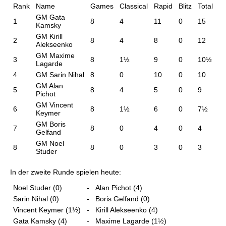
Rank
Name
Games
Classical
Rapid
Blitz
Total
GM Gata
1
8
4
11
0
15
Kamsky
GM Kirill
2
8
4
8
0
12
Alekseenko
GM Maxime
3
8
1½
9
0
10½
Lagarde
4
GM Sarin Nihal
8
0
10
0
10
GM Alan
5
8
4
5
0
9
Pichot
GM Vincent
6
8
1½
6
0
7½
Keymer
GM Boris
7
8
0
4
0
4
Gelfand
GM Noel
8
8
0
3
0
3
Studer
In der zweite Runde spielen heute:
Noel Studer (0)
-
Alan Pichot (4)
Sarin Nihal (0)
-
Boris Gelfand (0)
Vincent Keymer (1½)
-
Kirill Alekseenko (4)
Gata Kamsky (4)
-
Maxime Lagarde (1½)