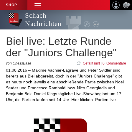
SHOP
TOGGLE
NAVIGATION
Schach
Nachrichten
Biel live: Letzte Runde
der "Juniors Challenge"
von ChessBase
Gefällt mir!
|
0 Kommentare
01.08.2016 – Maxime Vachier-Lagrave und Peter Svidler sind
bereits aus Biel abgereist, doch in der "Juniors Challenge" gibt
es heute noch jeweils eine abschließende Partie zwischen Noel
Studer und Francesco Rambaldi bzw. Nico Georgiadis und
Benjamin Bok. Daniel Kings tägliche Live-Show beginnt um 17
Uhr; die Partien laufen seit 14 Uhr. Hier klicken: Partien live...