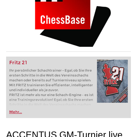
Fritz 21
Ihr persönlicher Schachtrainer - Egal, ob Sie Ihre
ersten Schritte in die Welt des Vereinsschachs
machen oder bereits auf Turnierniveau spielen:
Mit FRITZ trainieren Sie effizienter, intelligenter
und individueller als je zuvor.
FRITZ ist mehr als nur eine Schach-Engine – es ist
eine Trainingsrevolution! Egal, ob Sie Ihre ersten
Schritte in die Welt des Vereinsschachs machen
oder bereits auf Turnierniveau spielen: Mit
Mehr...
FRITZ trainieren Sie effizienter, intelligenter und
individueller als je zuvor.
ACCENTUS GM-Turnier live