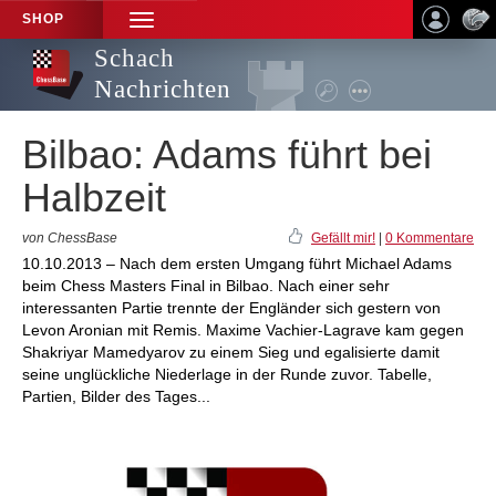
SHOP
TOGGLE
NAVIGATION
Schach
Nachrichten
Bilbao: Adams führt bei
Halbzeit
von ChessBase
Gefällt mir!
|
0 Kommentare
10.10.2013 – Nach dem ersten Umgang führt Michael Adams
beim Chess Masters Final in Bilbao. Nach einer sehr
interessanten Partie trennte der Engländer sich gestern von
Levon Aronian mit Remis. Maxime Vachier-Lagrave kam gegen
Shakriyar Mamedyarov zu einem Sieg und egalisierte damit
seine unglückliche Niederlage in der Runde zuvor. Tabelle,
Partien, Bilder des Tages...