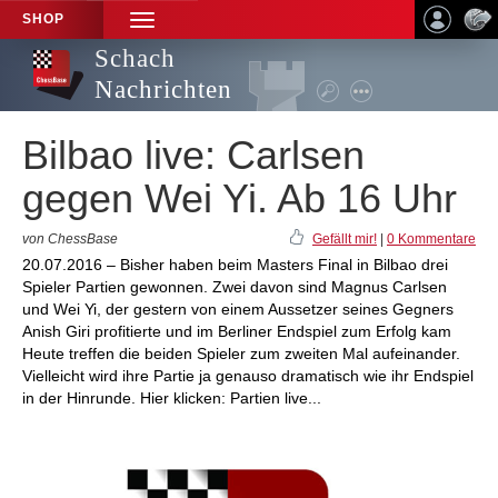
SHOP
TOGGLE
NAVIGATION
Schach
Nachrichten
Bilbao live: Carlsen
gegen Wei Yi. Ab 16 Uhr
von ChessBase
Gefällt mir!
|
0 Kommentare
20.07.2016 – Bisher haben beim Masters Final in Bilbao drei
Spieler Partien gewonnen. Zwei davon sind Magnus Carlsen
und Wei Yi, der gestern von einem Aussetzer seines Gegners
Anish Giri profitierte und im Berliner Endspiel zum Erfolg kam
Heute treffen die beiden Spieler zum zweiten Mal aufeinander.
Vielleicht wird ihre Partie ja genauso dramatisch wie ihr Endspiel
in der Hinrunde. Hier klicken: Partien live...