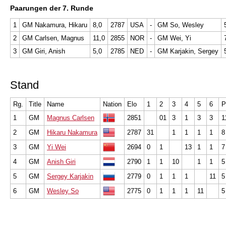
Paarungen der 7
. Runde
1
GM Nakamura, Hikaru
8,0
2787
USA
-
GM So, Wesley
2
GM Carlsen, Magnus
11,0
2855
NOR
-
GM Wei, Yi
3
GM Giri, Anish
5,0
2785
NED
-
GM Karjakin, Sergey
Stand
Rg.
Title
Name
Nation
Elo
1
2
3
4
5
6
P
1
GM
Magnus Carlsen
2851
01
3
1
3
3
1
2
GM
Hikaru Nakamura
2787
31
1
1
1
1
8
3
GM
Yi Wei
2694
0
1
13
1
1
7
4
GM
Anish Giri
2790
1
1
10
1
1
5
5
GM
Sergey Karjakin
2779
0
1
1
1
11
5
6
GM
Wesley So
2775
0
1
1
1
11
5