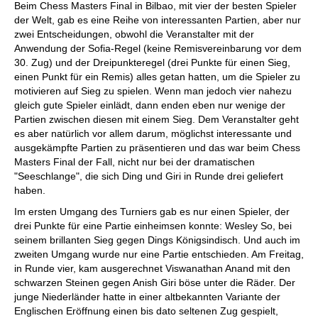
Beim Chess Masters Final in Bilbao, mit vier der besten Spieler
der Welt, gab es eine Reihe von interessanten Partien, aber nur
zwei Entscheidungen, obwohl die Veranstalter mit der
Anwendung der Sofia-Regel (keine Remisvereinbarung vor dem
30. Zug) und der Dreipunkteregel (drei Punkte für einen Sieg,
einen Punkt für ein Remis) alles getan hatten, um die Spieler zu
motivieren auf Sieg zu spielen. Wenn man jedoch vier nahezu
gleich gute Spieler einlädt, dann enden eben nur wenige der
Partien zwischen diesen mit einem Sieg. Dem Veranstalter geht
es aber natürlich vor allem darum, möglichst interessante und
ausgekämpfte Partien zu präsentieren und das war beim Chess
Masters Final der Fall, nicht nur bei der dramatischen
"Seeschlange", die sich Ding und Giri in Runde drei geliefert
haben.
Im ersten Umgang des Turniers gab es nur einen Spieler, der
drei Punkte für eine Partie einheimsen konnte: Wesley So, bei
seinem brillanten Sieg gegen Dings Königsindisch. Und auch im
zweiten Umgang wurde nur eine Partie entschieden. Am Freitag,
in Runde vier, kam ausgerechnet Viswanathan Anand mit den
schwarzen Steinen gegen Anish Giri böse unter die Räder. Der
junge Niederländer hatte in einer altbekannten Variante der
Englischen Eröffnung einen bis dato seltenen Zug gespielt,