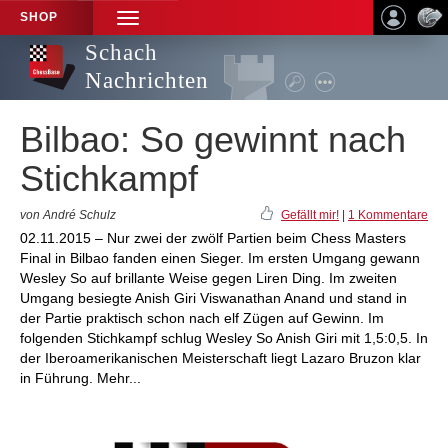
SHOP
TOGGLE
NAVIGATION
Schach
Nachrichten
Bilbao: So gewinnt nach
Stichkampf
von André Schulz
Gefällt mir!
|
1 Kommentare
02.11.2015 – Nur zwei der zwölf Partien beim Chess Masters
Final in Bilbao fanden einen Sieger. Im ersten Umgang gewann
Wesley So auf brillante Weise gegen Liren Ding. Im zweiten
Umgang besiegte Anish Giri Viswanathan Anand und stand in
der Partie praktisch schon nach elf Zügen auf Gewinn. Im
folgenden Stichkampf schlug Wesley So Anish Giri mit 1,5:0,5. In
der Iberoamerikanischen Meisterschaft liegt Lazaro Bruzon klar
in Führung. Mehr...