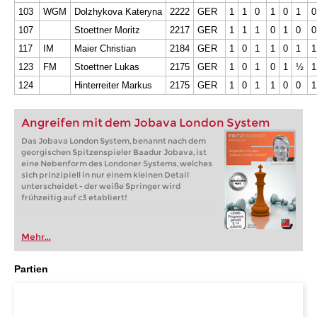
103
WGM
Dolzhykova Kateryna
2222
GER
1
1
0
1
0
1
0
107
Stoettner Moritz
2217
GER
1
1
1
0
1
0
0
117
IM
Maier Christian
2184
GER
1
0
1
1
0
1
1
123
FM
Stoettner Lukas
2175
GER
1
0
1
0
1
½
1
124
Hinterreiter Markus
2175
GER
1
0
1
1
0
0
1
Angreifen mit dem Jobava London System
Das Jobava London System, benannt nach dem
georgischen Spitzenspieler Baadur Jobava, ist
eine Nebenform des Londoner Systems, welches
sich prinzipiell in nur einem kleinen Detail
unterscheidet - der weiße Springer wird
frühzeitig auf c3 etabliert!
Mehr...
Partien