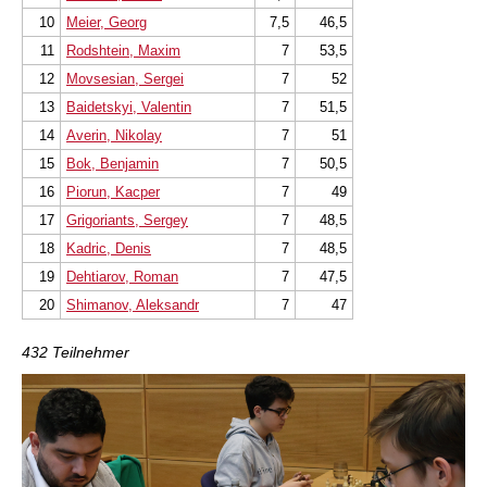
10
Meier, Georg
7,5
46,5
11
Rodshtein, Maxim
7
53,5
12
Movsesian, Sergei
7
52
13
Baidetskyi, Valentin
7
51,5
14
Averin, Nikolay
7
51
15
Bok, Benjamin
7
50,5
16
Piorun, Kacper
7
49
17
Grigoriants, Sergey
7
48,5
18
Kadric, Denis
7
48,5
19
Dehtiarov, Roman
7
47,5
20
Shimanov, Aleksandr
7
47
432 Teilnehmer