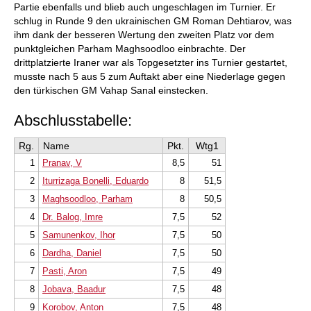
Partie ebenfalls und blieb auch ungeschlagen im Turnier. Er
schlug in Runde 9 den ukrainischen GM Roman Dehtiarov, was
ihm dank der besseren Wertung den zweiten Platz vor dem
punktgleichen Parham Maghsoodloo einbrachte. Der
drittplatzierte Iraner war als Topgesetzter ins Turnier gestartet,
musste nach 5 aus 5 zum Auftakt aber eine Niederlage gegen
den türkischen GM Vahap Sanal einstecken.
Abschlusstabelle:
Rg.
Name
Pkt.
Wtg1
1
Pranav, V
8,5
51
2
Iturrizaga Bonelli, Eduardo
8
51,5
3
Maghsoodloo, Parham
8
50,5
4
Dr. Balog, Imre
7,5
52
5
Samunenkov, Ihor
7,5
50
6
Dardha, Daniel
7,5
50
7
Pasti, Aron
7,5
49
8
Jobava, Baadur
7,5
48
9
Korobov, Anton
7,5
48