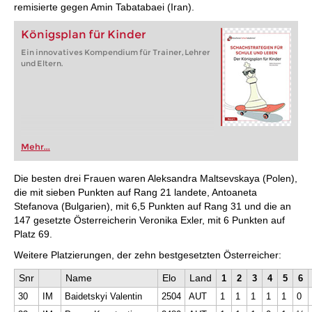
remisierte gegen Amin Tabatabaei (Iran).
Königsplan für Kinder
Ein innovatives Kompendium für Trainer, Lehrer
und Eltern.
Mehr...
Die besten drei Frauen waren Aleksandra Maltsevskaya (Polen),
die mit sieben Punkten auf Rang 21 landete, Antoaneta
Stefanova (Bulgarien), mit 6,5 Punkten auf Rang 31 und die an
147 gesetzte Österreicherin Veronika Exler, mit 6 Punkten auf
Platz 69.
Weitere Platzierungen, der zehn bestgesetzten Österreicher:
Snr
Name
Elo
Land
1
2
3
4
5
6
30
IM
Baidetskyi Valentin
2504
AUT
1
1
1
1
1
0