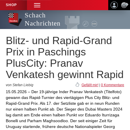
SHOP
TOGGLE
NAVIGATION
Schach
Nachrichten
Blitz- und Rapid-Grand
Prix in Paschings
PlusCity: Pranav
Venkatesh gewinnt Rapid
von Stefan Liebig
Gefällt mir!
|
0 Kommentare
15.05.2026 – Der 19-jährige Inder Pranav Venkatesh (Titelfoto)
gewann das Rapid-Turnier des viertägigen Plus City Blitz- und
Rapid-Grand Prix. Als 17. der Setzliste gab er in neun Runden
nur einen halben Punkt ab. Der Sieger des Dubai Masters 2024
lag damit am Ende einen halben Punkt vor Eduardo Iturrizaga
Bonelli und Parham Maghsoodloo. Der seit einiger Zeit für
Uruguay startende, frühere deutsche Nationalspieler Georg