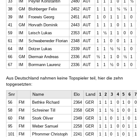
33
IM
Peyrer Konstantin
2480
AUT
1
1
1
0
1
½
38
GM
Blohberger Felix
2452
AUT
1
1
1
½
½
1
39
IM
Froewis Georg
2451
AUT
1
0
1
1
1
0
41
GM
Horvath Dominik
2443
AUT
1
1
1
0
1
1
59
IM
Leisch Lukas
2353
AUT
1
½
1
1
0
0
61
IM
Schwabeneder Florian
2348
AUT
1
1
0
0
1
1
64
IM
Dotzer Lukas
2339
AUT
1
1
½
½
1
0
66
GM
Diermair Andreas
2336
AUT
½
1
1
0
½
1
67
IM
Borrmann Laurenz
2336
AUT
1
1
½
0
1
0
Aus Deutschland nahmen keine Topspieler teil, hier die zehn
topgesetzten:
Snr
Name
Elo
Land
1
2
3
4
5
6
7
56
FM
Bethke Richard
2364
GER
1
1
1
0
1
0
0
58
FM
Schreiner Till
2358
GER
1
1
½
1
0
0
1
60
FM
Stork Oliver
2349
GER
1
1
0
1
1
0
1
95
FM
Weber Samuel
2258
GER
1
1
1
0
0
1
1
101
FM
Pfrommer Christoph
2241
GER
1
1
0
1
0
1
1