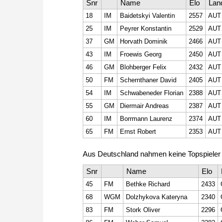
Snr
Name
Elo
Lan
18
IM
Baidetskyi Valentin
2557
AUT
25
IM
Peyrer Konstantin
2529
AUT
37
GM
Horvath Dominik
2466
AUT
43
IM
Froewis Georg
2450
AUT
46
GM
Blohberger Felix
2432
AUT
50
FM
Schernthaner David
2405
AUT
54
IM
Schwabeneder Florian
2388
AUT
55
GM
Diermair Andreas
2387
AUT
60
IM
Borrmann Laurenz
2374
AUT
65
FM
Ernst Robert
2353
AUT
Aus Deutschland nahmen keine Topspieler te
Snr
Name
Elo
45
FM
Bethke Richard
2433
68
WGM
Dolzhykova Kateryna
2340
83
FM
Stork Oliver
2296