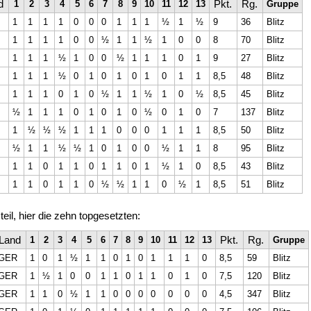
d
Pkt.
Rg.
1
2
3
4
5
6
7
8
9
10
11
12
13
Gruppe
1
1
1
1
0
0
0
1
1
1
½
1
½
9
36
Blitz
1
1
1
1
0
0
½
1
1
½
1
0
0
8
70
Blitz
1
1
1
½
1
0
0
½
1
1
1
0
1
9
27
Blitz
1
1
1
½
0
1
0
1
0
1
0
1
1
8,5
48
Blitz
1
1
1
0
1
0
½
1
1
½
1
0
½
8,5
45
Blitz
½
1
1
1
0
1
0
1
0
½
0
1
0
7
137
Blitz
1
½
½
½
1
1
1
0
0
0
1
1
1
8,5
50
Blitz
½
1
1
½
½
1
0
1
0
0
½
1
1
8
95
Blitz
1
1
0
1
1
0
1
1
0
1
½
1
0
8,5
43
Blitz
1
1
0
1
1
0
½
½
1
1
0
½
1
8,5
51
Blitz
il, hier die zehn topgesetzten:
Land
Pkt.
Rg.
1
2
3
4
5
6
7
8
9
10
11
12
13
Gruppe
GER
1
0
1
½
1
1
0
1
0
1
1
1
0
8,5
59
Blitz
GER
1
½
1
0
0
1
1
0
1
1
0
1
0
7,5
120
Blitz
GER
1
1
0
½
1
1
0
0
0
0
0
0
0
4,5
347
Blitz