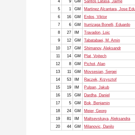
4
9
GM
Santos Latasa, Jaime
5
1
GM
Martinez Alcantara, Jose Ed
6
16
GM
Erdos, Viktor
7
6
GM
Iturrizaga Bonelli, Eduardo
8
27
IM
Travadon, Loic
9
12
GM
Tabatabaei, M. Amin
10
17
GM
Shimanov, Aleksandr
11
14
GM
Plat, Vojtech
12
8
GM
Pichot, Alan
13
11
GM
Movsesian, Sergei
14
53
IM
Raczek, Krzysztof
15
19
IM
Pulpan, Jakub
16
15
GM
Dardha, Daniel
17
5
GM
Bok, Benjamin
18
24
GM
Meier, Georg
19
81
IM
Maltsevskaya, Aleksandra
20
44
GM
Milanovic, Danilo