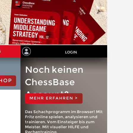
S
LOGIN
Noch keinen
ChessBase
HOP
Account?
MEHR ERFAHREN >
Das Schachprogramm im Browser! Mit
Fritz online spielen, analysieren und
trainieren. Vom Einsteiger bis zum
Meister. Mit visueller HILFE und
Rechentraining.