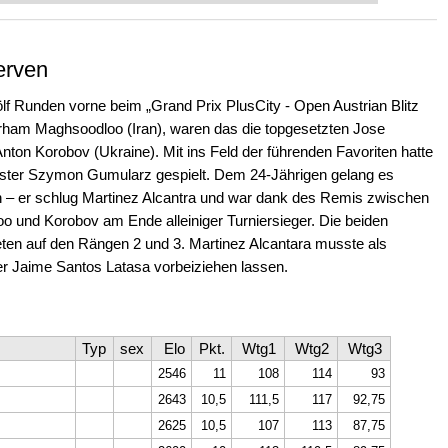
erven
lf Runden vorne beim „Grand Prix PlusCity - Open Austrian Blitz
ham Maghsoodloo (Iran), waren das die topgesetzten Jose
ton Korobov (Ukraine). Mit ins Feld der führenden Favoriten hatte
ister Szymon Gumularz gespielt. Dem 24-Jährigen gelang es
n – er schlug Martinez Alcantra und war dank des Remis zwischen
 und Korobov am Ende alleiniger Turniersieger. Die beiden
ten auf den Rängen 2 und 3. Martinez Alcantara musste als
r Jaime Santos Latasa vorbeiziehen lassen.
Typ
sex
Elo
Pkt.
Wtg1
Wtg2
Wtg3
2546
11
108
114
93
2643
10,5
111,5
117
92,75
2625
10,5
107
113
87,75