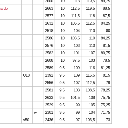
2600
10
113
119,5
89,75
uardo
2663
10
112,5
119,5
88,5
2577
10
111,5
118
87,5
2632
10
105,5
112,5
84,25
2518
10
104
110
80
2586
10
103,5
110
84,25
2576
10
103
110
81,5
2582
10
101
107
80,75
2608
10
97,5
103
78,5
2589
9,5
109
116
81,25
U18
2392
9,5
109
115,5
81,5
2556
9,5
107
112,5
79
2581
9,5
103
108,5
78,25
2633
9,5
101,5
108
75,75
2529
9,5
99
105
75,25
w
2301
9,5
99
104
71,75
s50
2436
9,5
97
103,5
73