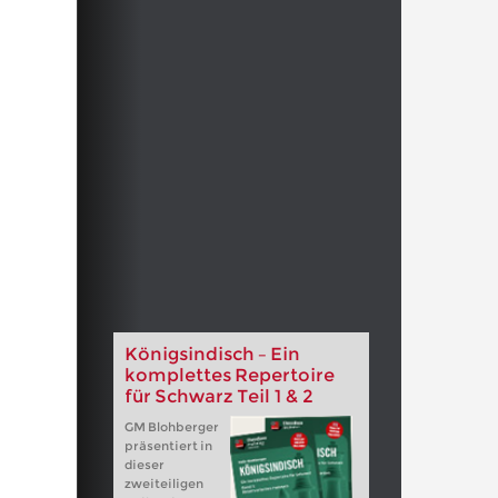
Königsindisch – Ein
komplettes Repertoire
für Schwarz Teil 1 & 2
GM Blohberger
präsentiert in
dieser
zweiteiligen