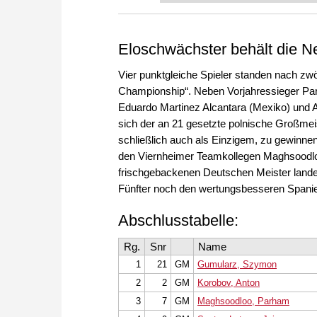
Eloschwächster behält die N
Vier punktgleiche Spieler standen nach zwö
Championship“. Neben Vorjahressieger Par
Eduardo Martinez Alcantara (Mexiko) und An
sich der an 21 gesetzte polnische Großme
schließlich auch als Einzigem, zu gewinne
den Viernheimer Teamkollegen Maghsoodloo
frischgebackenen Deutschen Meister lande
Fünfter noch den wertungsbesseren Spanie
Abschlusstabelle:
Rg.
Snr
Name
1
21
GM
Gumularz, Szymon
2
2
GM
Korobov, Anton
3
7
GM
Maghsoodloo, Parham