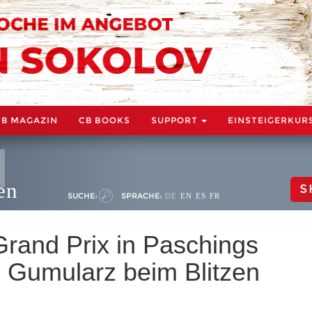
CB MAGAZIN
CB BOOKS
SUPPORT
EINSTEIGERKUR
en
S
SUCHE:
SPRACHE:
DE
EN
ES
FR
Grand Prix in Paschings
 Gumularz beim Blitzen