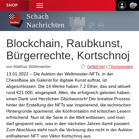
SHOP
TOGGLE
NAVIGATION
Schach
Nachrichten
Blockchain, Raubkunst,
Bürgerrechte, Kortschnoj
von Matthias Wüllenweber
Gefällt mir!
|
7 Kommentare
13.01.2022 – Die Auktion der Weltmeister-NFTs, in der
ChessBase als Galerist für digitale Kunst auftrat, ist
abgeschlossen. Die 14 Werke haben 7.2 Ether, das sind aktuell
rund €21.000, eingespielt. Allen, die erfolgreich geboten haben,
einen Dank und Herzlichen Glückwunsch! Der kreative Prozess
hinter der Erstellung der NFTs war inspirierend, die technischen
Hintergründe spannend, die Konfrontation mit kritischen Lesern
erfrischend. Nun ist die Serie in die Welt entlassen, und man
darf gespannt sein, was in den nächsten Jahren damit passiert.
Zum Abschluss steht noch die Verlosung des nicht in der Auktion
enthaltenen NFT von Viktor Kortschnoj aus.