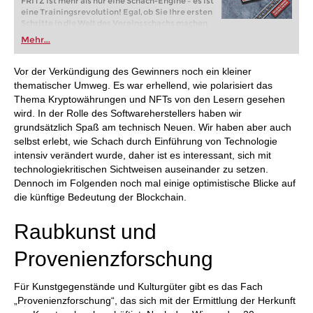
FRITZ ist mehr als nur eine Schach-Engine – es ist
eine Trainingsrevolution! Egal, ob Sie Ihre ersten
Schritte in die Welt des Vereinsschachs machen
oder bereits auf Turnierniveau spielen: Mit
Mehr...
FRITZ trainieren Sie effizienter, intelligenter und
individueller als je zuvor.
Vor der Verkündigung des Gewinners noch ein kleiner
thematischer Umweg. Es war erhellend, wie polarisiert das
Thema Kryptowährungen und NFTs von den Lesern gesehen
wird. In der Rolle des Softwareherstellers haben wir
grundsätzlich Spaß am technisch Neuen. Wir haben aber auch
selbst erlebt, wie Schach durch Einführung von Technologie
intensiv verändert wurde, daher ist es interessant, sich mit
technologiekritischen Sichtweisen auseinander zu setzen.
Dennoch im Folgenden noch mal einige optimistische Blicke auf
die künftige Bedeutung der Blockchain.
Raubkunst und
Provenienzforschung
Für Kunstgegenstände und Kulturgüter gibt es das Fach
„Provenienzforschung“, das sich mit der Ermittlung der Herkunft