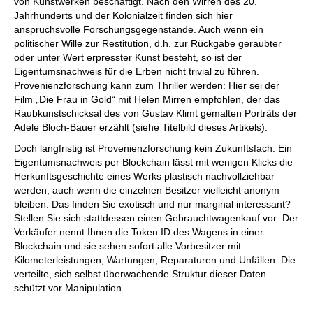
von Kunstwerken beschäftigt. Nach den Wirren des 20.
Jahrhunderts und der Kolonialzeit finden sich hier
anspruchsvolle Forschungsgegenstände. Auch wenn ein
politischer Wille zur Restitution, d.h. zur Rückgabe geraubter
oder unter Wert erpresster Kunst besteht, so ist der
Eigentumsnachweis für die Erben nicht trivial zu führen.
Provenienzforschung kann zum Thriller werden: Hier sei der
Film „Die Frau in Gold“ mit Helen Mirren empfohlen, der das
Raubkunstschicksal des von Gustav Klimt gemalten Porträts der
Adele Bloch-Bauer erzählt (siehe Titelbild dieses Artikels).
Doch langfristig ist Provenienzforschung kein Zukunftsfach: Ein
Eigentumsnachweis per Blockchain lässt mit wenigen Klicks die
Herkunftsgeschichte eines Werks plastisch nachvollziehbar
werden, auch wenn die einzelnen Besitzer vielleicht anonym
bleiben. Das finden Sie exotisch und nur marginal interessant?
Stellen Sie sich stattdessen einen Gebrauchtwagenkauf vor: Der
Verkäufer nennt Ihnen die Token ID des Wagens in einer
Blockchain und sie sehen sofort alle Vorbesitzer mit
Kilometerleistungen, Wartungen, Reparaturen und Unfällen. Die
verteilte, sich selbst überwachende Struktur dieser Daten
schützt vor Manipulation.