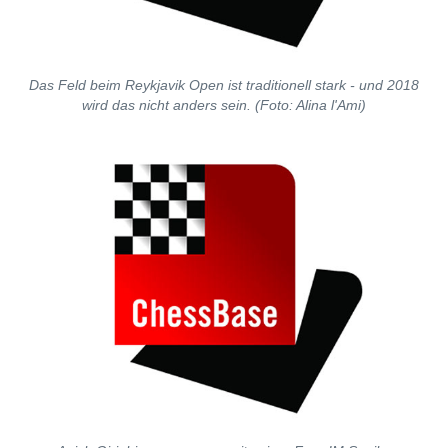
Das Feld beim Reykjavik Open ist traditionell stark - und 2018
wird das nicht anders sein. (Foto: Alina l'Ami)