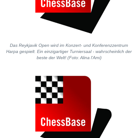
Das Reykjavik Open wird im Konzert- und Konferenzzentrum
Harpa gespielt. Ein einzigartiger Turniersaal - wahrscheinlich der
beste der Welt! (Foto: Alina l'Ami)