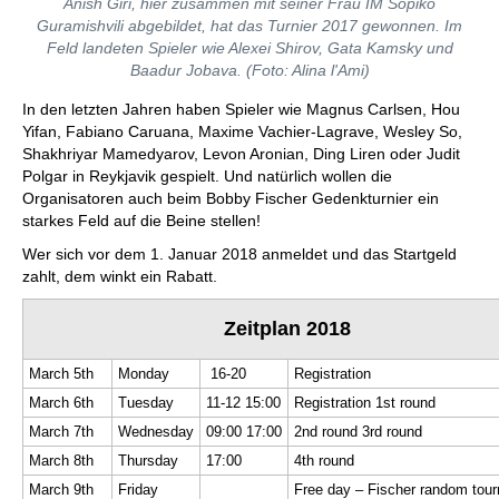
Anish Giri, hier zusammen mit seiner Frau IM Sopiko
Guramishvili abgebildet, hat das Turnier 2017 gewonnen. Im
Feld landeten Spieler wie Alexei Shirov, Gata Kamsky und
Baadur Jobava. (Foto: Alina l'Ami)
In den letzten Jahren haben Spieler wie Magnus Carlsen, Hou
Yifan, Fabiano Caruana, Maxime Vachier-Lagrave, Wesley So,
Shakhriyar Mamedyarov, Levon Aronian, Ding Liren oder Judit
Polgar in Reykjavik gespielt. Und natürlich wollen die
Organisatoren auch beim Bobby Fischer Gedenkturnier ein
starkes Feld auf die Beine stellen!
Wer sich vor dem 1. Januar 2018 anmeldet und das Startgeld
zahlt, dem winkt ein Rabatt.
Zeitplan 2018
March 5th
Monday
16-20
Registration
March 6th
Tuesday
11-12 15:00
Registration 1st round
March 7th
Wednesday
09:00 17:00
2nd round 3rd round
March 8th
Thursday
17:00
4th round
March 9th
Friday
Free day – Fischer random tou