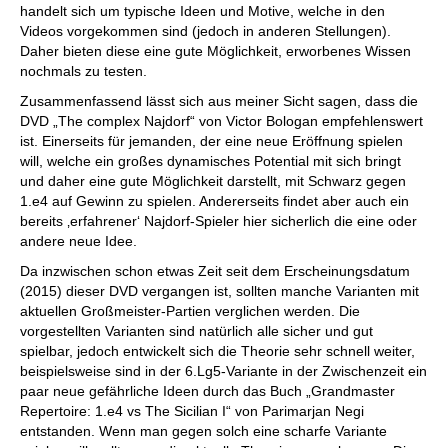
handelt sich um typische Ideen und Motive, welche in den
Videos vorgekommen sind (jedoch in anderen Stellungen).
Daher bieten diese eine gute Möglichkeit, erworbenes Wissen
nochmals zu testen.
Zusammenfassend lässt sich aus meiner Sicht sagen, dass die
DVD „The complex Najdorf“ von Victor Bologan empfehlenswert
ist. Einerseits für jemanden, der eine neue Eröffnung spielen
will, welche ein großes dynamisches Potential mit sich bringt
und daher eine gute Möglichkeit darstellt, mit Schwarz gegen
1.e4 auf Gewinn zu spielen. Andererseits findet aber auch ein
bereits ‚erfahrener‘ Najdorf-Spieler hier sicherlich die eine oder
andere neue Idee.
Da inzwischen schon etwas Zeit seit dem Erscheinungsdatum
(2015) dieser DVD vergangen ist, sollten manche Varianten mit
aktuellen Großmeister-Partien verglichen werden. Die
vorgestellten Varianten sind natürlich alle sicher und gut
spielbar, jedoch entwickelt sich die Theorie sehr schnell weiter,
beispielsweise sind in der 6.Lg5-Variante in der Zwischenzeit ein
paar neue gefährliche Ideen durch das Buch „Grandmaster
Repertoire: 1.e4 vs The Sicilian I“ von Parimarjan Negi
entstanden. Wenn man gegen solch eine scharfe Variante