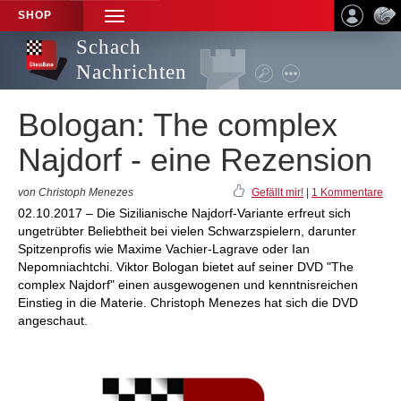
SHOP
TOGGLE
NAVIGATION
Schach
Nachrichten
Bologan: The complex
Najdorf - eine Rezension
von Christoph Menezes
Gefällt mir!
|
1 Kommentare
02.10.2017 – Die Sizilianische Najdorf-Variante erfreut sich
ungetrübter Beliebtheit bei vielen Schwarzspielern, darunter
Spitzenprofis wie Maxime Vachier-Lagrave oder Ian
Nepomniachtchi. Viktor Bologan bietet auf seiner DVD "The
complex Najdorf" einen ausgewogenen und kenntnisreichen
Einstieg in die Materie. Christoph Menezes hat sich die DVD
angeschaut.