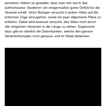
einzelnen Videos so gestaltet, dass man rein durch das
aufmerksame ‚Studieren‘ ein einigermaßen gutes Gefühl für die
Variante erhält. Victor Bologan versucht in jedem Video auf die
kritischen Züge einzugehen, sowie ein paar allgemeine Pläne zu
erklären. Dabei wird bewusst versucht, das Video nicht durch
alle möglichen Varianten in die Länge zu ziehen. Ergänzend
dazu gibt es nämlich die Datenbanken, welche den ganzen
Variantenkomplex noch genauer und im Detail abdecken.