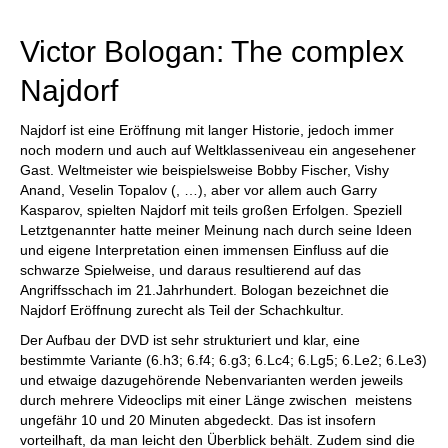
individueller als je zuvor.
Victor Bologan: The complex
Najdorf
Najdorf ist eine Eröffnung mit langer Historie, jedoch immer
noch modern und auch auf Weltklasseniveau ein angesehener
Gast. Weltmeister wie beispielsweise Bobby Fischer, Vishy
Anand, Veselin Topalov (, …), aber vor allem auch Garry
Kasparov, spielten Najdorf mit teils großen Erfolgen. Speziell
Letztgenannter hatte meiner Meinung nach durch seine Ideen
und eigene Interpretation einen immensen Einfluss auf die
schwarze Spielweise, und daraus resultierend auf das
Angriffsschach im 21.Jahrhundert. Bologan bezeichnet die
Najdorf Eröffnung zurecht als Teil der Schachkultur.
Der Aufbau der DVD ist sehr strukturiert und klar, eine
bestimmte Variante (6.h3; 6.f4; 6.g3; 6.Lc4; 6.Lg5; 6.Le2; 6.Le3)
und etwaige dazugehörende Nebenvarianten werden jeweils
durch mehrere Videoclips mit einer Länge zwischen meistens
ungefähr 10 und 20 Minuten abgedeckt. Das ist insofern
vorteilhaft, da man leicht den Überblick behält. Zudem sind die