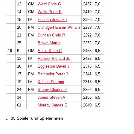
12
GM
Ward Chris G
2437
7,0
14
GM
Wells Peter K
2419
7,0
15
IM
Houska Jovanka
2386
7,0
20
FM
Claridge-Hansen William
2299
7,0
21
FM
Duncan Chris R
2292
7,0
25
Brown Martin
2252
7,0
16
9
GM
Arkell Keith C
2455
6,5
13
IM
Palliser Richard Jd
2422
6,5
16
IM
Eggleston David J
2376
6,5
17
FM
Batchelor Peter J
2341
6,5
19
IM
Kolbus Dietmar
2315
6,5
24
FM
Storey Charles H
2256
6,5
34
Jones Steven A
2186
6,5
61
Moreby James E
2040
6,5
... 85 Spieler und Spielerinnen