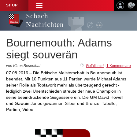
SHOP
TOGGLE
NAVIGATION
Schach
Nachrichten
Bournemouth: Adams
siegt souverän
von Klaus Besenthal
Gefällt mir!
|
1 Kommentare
07.08.2016 – Die Britische Meisterschaft in Bournemouth ist
beendet. Mit 10 Punkten aus 11 Partien wurde Michael Adams
seiner Rolle als Topfavorit mehr als überzeugend gerecht -
lediglich zwei Unentschieden streute der neue Champion in
seine beeindruckende Siegesserie ein. Die GM David Howell
und Gawain Jones gewannen Silber und Bronze. Tabelle,
Partien, Video...