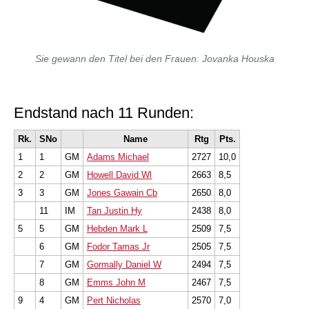
Sie gewann den Titel bei den Frauen: Jovanka Houska
Endstand nach 11 Runden:
Rk.
SNo
Name
Rtg
Pts.
1
1
GM
Adams Michael
2727
10,0
2
2
GM
Howell David Wl
2663
8,5
3
3
GM
Jones Gawain Cb
2650
8,0
11
IM
Tan Justin Hy
2438
8,0
5
5
GM
Hebden Mark L
2509
7,5
6
GM
Fodor Tamas Jr
2505
7,5
7
GM
Gormally Daniel W
2494
7,5
8
GM
Emms John M
2467
7,5
9
4
GM
Pert Nicholas
2570
7,0