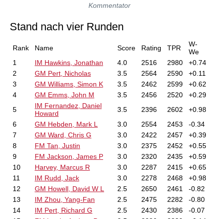
Kommentator
Stand nach vier Runden
W-
Rank
Name
Score
Rating
TPR
We
1
IM Hawkins, Jonathan
4.0
2516
2980
+0.74
2
GM Pert, Nicholas
3.5
2564
2590
+0.11
3
GM Williams, Simon K
3.5
2462
2599
+0.62
4
GM Emms, John M
3.5
2456
2520
+0.29
IM Fernandez, Daniel
5
3.5
2396
2602
+0.98
Howard
6
GM Hebden, Mark L
3.0
2554
2453
-0.34
7
GM Ward, Chris G
3.0
2422
2457
+0.39
8
FM Tan, Justin
3.0
2375
2452
+0.55
9
FM Jackson, James P
3.0
2320
2435
+0.59
10
Harvey, Marcus R
3.0
2287
2415
+0.65
11
IM Rudd, Jack
3.0
2278
2468
+0.98
12
GM Howell, David W L
2.5
2650
2461
-0.82
13
IM Zhou, Yang-Fan
2.5
2475
2282
-0.80
14
IM Pert, Richard G
2.5
2430
2386
-0.07