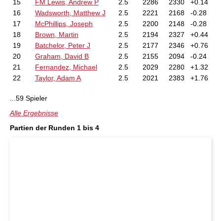
15
FM Lewis, Andrew P
2.5
2286
2330
+0.14
16
Wadsworth, Matthew J
2.5
2221
2168
-0.28
17
McPhillips, Joseph
2.5
2200
2148
-0.28
18
Brown, Martin
2.5
2194
2327
+0.44
19
Batchelor, Peter J
2.5
2177
2346
+0.76
20
Graham, David B
2.5
2155
2094
-0.24
21
Fernandez, Michael
2.5
2029
2280
+1.32
22
Taylor, Adam A
2.5
2021
2383
+1.76
...59 Spieler
Alle Ergebnisse
Partien der Runden 1 bis 4