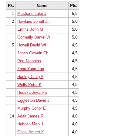
Rk.
Name
Pts.
1
Mcshane Luke J
5,5
2
Hawkins Jonathan
5,0
Emms John M
5,0
Gormally Daniel W
5,0
5
Howell David Wl
4,5
Jones Gawain Cb
4,5
Pert Nicholas
4,5
Zhou Yang-Fan
4,5
Hanley Craig A
4,5
Wells Peter K
4,5
Houska Jovanka
4,5
Eggleston David J
4,5
Murphy Conor E
4,5
14
Adair James R
4,0
Hebden Mark L
4,0
Ghasi Ameet K
4,0