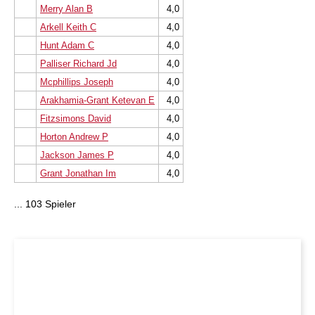
Merry Alan B
4,0
Arkell Keith C
4,0
Hunt Adam C
4,0
Palliser Richard Jd
4,0
Mcphillips Joseph
4,0
Arakhamia-Grant Ketevan E
4,0
Fitzsimons David
4,0
Horton Andrew P
4,0
Jackson James P
4,0
Grant Jonathan Im
4,0
... 103 Spieler