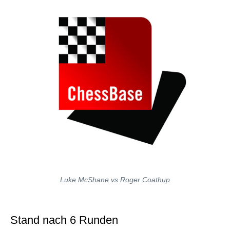
Luke McShane vs Roger Coathup
Stand nach 6 Runden