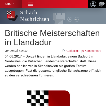
SHOP
TOGGLE
NAVIGATION
Schach
Nachrichten
Britische Meisterschaften
in Llandadur
von André Schulz
Gefällt mir!
|
0 Kommentare
04.08.2017 – Derzeit finden in Llandadur, einem Badeort in
Nordwales, die Britischen Landesmeisterschaften statt. Diese
werden ähnlich wie in Skandinavien als großes Festival
ausgetragen: Fast die gesamte englische Schachszene trifft sich
zu den verschiedenen Turnieren.