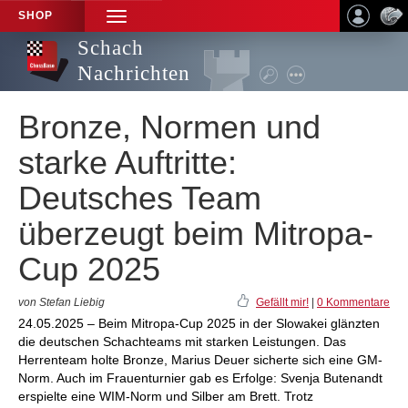
SHOP
TOGGLE
NAVIGATION
Schach
Nachrichten
Bronze, Normen und
starke Auftritte:
Deutsches Team
überzeugt beim Mitropa-
Cup 2025
von Stefan Liebig
Gefällt mir!
|
0 Kommentare
24.05.2025 – Beim Mitropa-Cup 2025 in der Slowakei glänzten
die deutschen Schachteams mit starken Leistungen. Das
Herrenteam holte Bronze, Marius Deuer sicherte sich eine GM-
Norm. Auch im Frauenturnier gab es Erfolge: Svenja Butenandt
erspielte eine WIM-Norm und Silber am Brett. Trotz