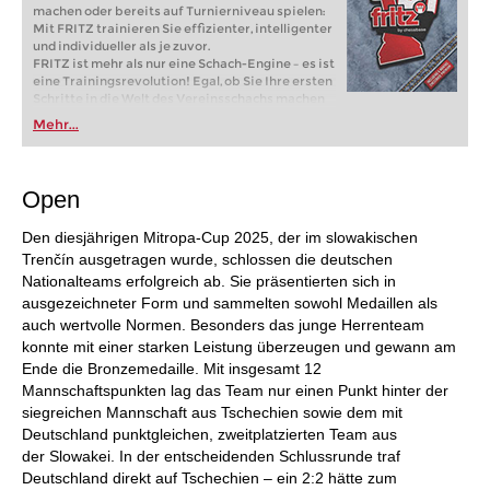
machen oder bereits auf Turnierniveau spielen:
Mit FRITZ trainieren Sie effizienter, intelligenter
und individueller als je zuvor.
FRITZ ist mehr als nur eine Schach-Engine – es ist
eine Trainingsrevolution! Egal, ob Sie Ihre ersten
Schritte in die Welt des Vereinsschachs machen
oder bereits auf Turnierniveau spielen: Mit
Mehr...
FRITZ trainieren Sie effizienter, intelligenter und
individueller als je zuvor.
Open
Den diesjährigen Mitropa-Cup 2025, der im slowakischen
Trenčín ausgetragen wurde, schlossen die deutschen
Nationalteams erfolgreich ab. Sie präsentierten sich in
ausgezeichneter Form und sammelten sowohl Medaillen als
auch wertvolle Normen. Besonders das junge Herrenteam
konnte mit einer starken Leistung überzeugen und gewann am
Ende die Bronzemedaille. Mit insgesamt 12
Mannschaftspunkten lag das Team nur einen Punkt hinter der
siegreichen Mannschaft aus Tschechien sowie dem mit
Deutschland punktgleichen, zweitplatzierten Team aus
der Slowakei. In der entscheidenden Schlussrunde traf
Deutschland direkt auf Tschechien – ein 2:2 hätte zum