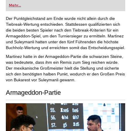
Partien: Suchen Sie nach Spielern,
Mehr...
Stellungen, Eröffnungen etc.
Speichern Sie eigene Partien und
Analysen in Cloud-Datenbanken -
Synchronisieren Sie Ihre persönlichen
Der Punktgleichstand am Ende wurde nicht allein durch die
Datenbanken über alle Geräte
Tiebreak-Wertung entschieden. Stattdessen qualifizierten sich
Analysieren Sie Ihre Partien mit der
die beiden besten Spieler nach den Tiebreak-Kriterien für ein
eingebauten Engine
Live-Eröffnungsbuch: Nutzen Sie die
Armageddon-Spiel, um den Turniersieger zu ermitteln. Martinez
umfassendste und aktuellste Statistik für
und Suleymanli hatten unter den fünf Führenden die höchste
jede Eröffnungsstellung
Zugriff auf Ihr Eröffnungsrepertoire in
Buchholz-Wertung und erreichten somit das Entscheidungsspiel.
der Cloud: Erstellen und bearbeiten Sie Ihr
persönliches Eröffnungsrepertoire
Martinez hatte in der Armageddon-Partie die schwarzen Steine,
300 Eröffnungsübersichten mit
was bedeutete, dass ihm ein Remis zum Sieg reichen würde.
Repertoirevorschlägen: Einsteigen in
neue Systeme!
Der mexikanische Großmeister hielt die Stellung und sicherte
Eröffnungsvarianten trainieren mit drei
sich den benötigten halben Punkt, wodurch er den Großen Preis
Modi.
Erweiterte Notation: Fügen Sie
von Bukarest vor Suleymanli gewann.
Kommentare, Symbole, Varianten, Pfeile
und Markierungen zu Ihren Partien hinzu
Armageddon-Partie
Erweiterte Freigabeoptionen: Teilen Sie
Partien und Stellungen per Link, Bild, GIF,
FEN oder QR-Code
PGN-Kompatibilität: Hoch- und
Herunterladen von Spielen oder
Datenbanken als PGN-Dateien