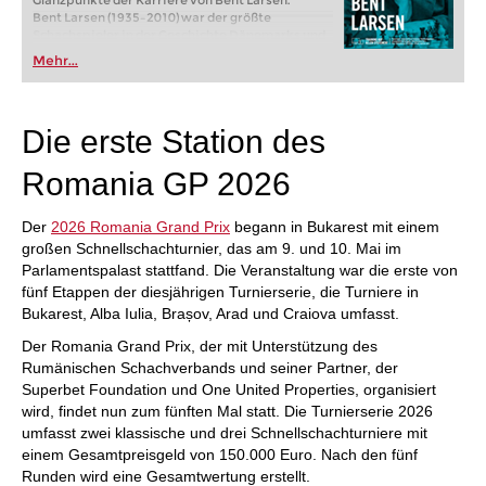
Glanzpunkte der Karriere von Bent Larsen.
Bent Larsen (1935–2010) war der größte
Schachspieler in der Geschichte Dänemarks und
zeitweise der zweitstärkste Spieler der
Mehr...
westlichen Welt – hinter Bobby Fischer. Zwischen
1954 und 1971 gewann er sechsmal die dänische
Meisterschaft und erzielte im Laufe seiner
Karriere zahlreiche internationale Turniersiege.
Die erste Station des
Kostenloses Videobeispiel :
Einführung Bent
Larsen von Peter Heine Nielsen
Romania GP 2026
Kostenloses Videobeispiel:
Einführung in das
Eröffnungskapitel
Der
2026 Romania Grand Prix
begann in Bukarest mit einem
großen Schnellschachturnier, das am 9. und 10. Mai im
Parlamentspalast stattfand. Die Veranstaltung war die erste von
fünf Etappen der diesjährigen Turnierserie, die Turniere in
Bukarest, Alba Iulia, Brașov, Arad und Craiova umfasst.
Der Romania Grand Prix, der mit Unterstützung des
Rumänischen Schachverbands und seiner Partner, der
Superbet Foundation und One United Properties, organisiert
wird, findet nun zum fünften Mal statt. Die Turnierserie 2026
umfasst zwei klassische und drei Schnellschachturniere mit
einem Gesamtpreisgeld von 150.000 Euro. Nach den fünf
Runden wird eine Gesamtwertung erstellt.