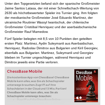
Unter den Topgesetzten befand sich der spanische Großmeister
Jaime Santos Latasa, der mit einer Schnellschach-Wertung von
2630 als höchstbewerteter Spieler ins Turnier ging. Ihm folgten
der mexikanische Großmeister José Eduardo Martínez, der
ukrainische Routinier Wassyl Iwantschuk, der chilenische
Großmeister Cristóbal Henriquez und der aserbaidschanische
Großmeister Rauf Mamedow.
Fünf Spieler belegten mit 8,5 von 10 Punkten den geteilten
ersten Platz: Martinez, Aydin Suleymanli aus Aserbaidschan,
Henriquez, Radoslav Dimitrov aus Bulgarien und Kiril Georgiev,
ebenfalls aus Bulgarien. Martinez, Suleymanli und Georgiev
blieben im Turnier ungeschlagen, während Henriquez und
Dimitrov jeweils eine Partie verloren.
ChessBase Mobile
Die kostenlose App von ChessBase! ChessBase
Mobile kann alles, was Sie als Schachspieler
unterwegs brauchen: Zugriff auf Ihre
Schachdaten in der Cloud und 13 Mio. Partien!
ChessBase Mobile kann alles, was Sie als
Schachspieler unterwegs brauchen:
Zugriff auf die ChessBase Online-
Datenbank mit mehr als 13 Millionen