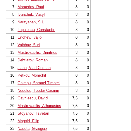
7
Mamedov, Rauf
8
0
8
Ivanchuk, Vasyl
8
0
9
Narayanan, S L
8
0
10
Lupulescu, Constantin
8
0
11
Enchev, Ivajlo
8
0
12
Vaibhav, Suri
8
0
13
Mastrovasilis, Dimitrios
8
0
14
Dehtiarov, Roman
8
0
15
Jianu, Vlad-Cristian
8
0
16
Petkov, Momchil
8
0
17
Ghimpu, Samuel-Timotei
8
0
18
Nedelcu, Teodor-Cosmin
8
0
19
Gavrilescu, David
7,5
0
20
Mastrovasilis, Athanasios
7,5
0
21
Stoyanov, Tsvetan
7,5
0
22
Magold, Filip
7,5
0
23
Nasuta, Grzegorz
7,5
0