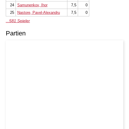
24
Samunenkov, Ihor
7,5
0
25
Nastore, Pavel-Alexandru
7,5
0
...581 Spieler
Partien