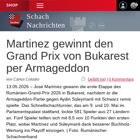
SHOP
TOGGLE
NAVIGATION
Schach
Nachrichten
Martinez gewinnt den
Grand Prix von Bukarest
per Armageddon
von Carlos Colodro
Gefällt mir!
|
0 Kommentare
13.05.2026 – José Martínez gewann die erste Etappe des
Rumänien-Grand-Prix 2026 in Bukarest, nachdem er die
Armageddon-Partie gegen Aydin Süleymanli mit Schwarz remis
spielte. Das Schnellschachturnier, das am 9. und 10. Mai im
Parlamentspalast stattfand, lockte 581 Spieler aus 27 Ländern
an. Fünf Spieler teilten sich mit 8,5 von 10 Punkten den ersten
Platz, wobei Martínez und Süleymanli dank besserer Buchholz-
Wertung ins Playoff einzogen. | Foto: Rumänischer
Schachverband