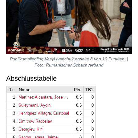
Publikumsliebling Vasyl Ivanchuk erzielte 8 von 10 Punkten. |
Foto: Rumänischer Schachverband
Abschlusstabelle
Rk.
Name
Pts.
TB1
1
Martinez Alcantara, Jose Eduardo
8,5
0
2
Suleymanli, Aydin
8,5
0
3
Henriquez Villagra, Cristobal
8,5
0
4
Dimitrov, Radoslav
8,5
0
5
Georgiev, Kiril
8,5
0
6
Santos Latasa, Jaime
8
0