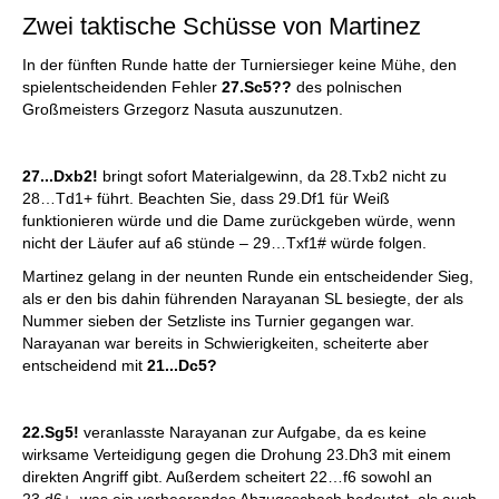
Zwei taktische Schüsse von Martinez
In der fünften Runde hatte der Turniersieger keine Mühe, den
spielentscheidenden Fehler
27.Sc5??
des polnischen
Großmeisters Grzegorz Nasuta auszunutzen.
27...Dxb2!
bringt sofort Materialgewinn, da 28.Txb2 nicht zu
28…Td1+ führt. Beachten Sie, dass 29.Df1 für Weiß
funktionieren würde und die Dame zurückgeben würde, wenn
nicht der Läufer auf a6 stünde – 29…Txf1# würde folgen.
Martinez gelang in der neunten Runde ein entscheidender Sieg,
als er den bis dahin führenden Narayanan SL besiegte, der als
Nummer sieben der Setzliste ins Turnier gegangen war.
Narayanan war bereits in Schwierigkeiten, scheiterte aber
entscheidend mit
21...Dc5?
22.Sg5!
veranlasste Narayanan zur Aufgabe, da es keine
wirksame Verteidigung gegen die Drohung 23.Dh3 mit einem
direkten Angriff gibt. Außerdem scheitert 22…f6 sowohl an