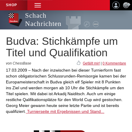
SHOP
TOGGLE
NAVIGATION
Schach
Nachrichten
Budva: Stichkämpfe um
Titel und Qualifikation
von ChessBase
Gefällt mir!
|
0 Kommentare
17.03.2009 – Nach der inzwischen bei dieser Turnierform fast
schon obligatorischen Schlussrunden-Remisorgie kamen bei der
Europameisterschaft in Budva gleich elf Spieler mit 8 Punkten
ins Ziel und werden morgen ab 10 Uhr die Stichkämpfe um den
Titel spielen. Mit dabei ist Arkadij Naiditsch. Auch um einige
restliche Qalifikationsplätze für den World Cup wird gestochen.
Georg Meier gewann heute seine letzte Partie und ist bereits
qualifiziert.
Turnierseite mit Ergebnissen und Stand...