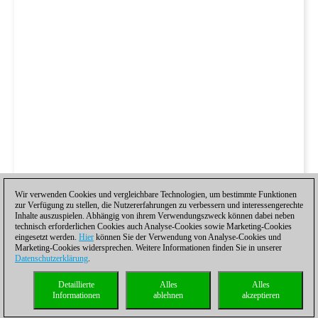
Wir verwenden Cookies und vergleichbare Technologien, um bestimmte Funktionen
zur Verfügung zu stellen, die Nutzererfahrungen zu verbessern und interessengerechte
Inhalte auszuspielen. Abhängig von ihrem Verwendungszweck können dabei neben
technisch erforderlichen Cookies auch Analyse-Cookies sowie Marketing-Cookies
eingesetzt werden.
Hier
können Sie der Verwendung von Analyse-Cookies und
Marketing-Cookies widersprechen. Weitere Informationen finden Sie in unserer
Datenschutzerklärung
.
Detaillierte
Alles
Alles
Informationen
ablehnen
akzeptieren