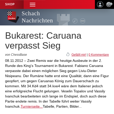
SHOP
TOGGLE
NAVIGATION
Schach
Nachrichten
Bukarest: Caruana
verpasst Sieg
von ChessBase
Gefällt mir!
|
0 Kommentare
08.11.2012 – Zwei Remis war die heutige Ausbeute in der 2.
Runde des King's Tournament in Bukarest. Fabiano Caruana
verpasste dabei einen möglichen Sieg gegen Liviu-Dieter
Nisipeanu. Der Rumäne hatte erst eine Qualität, dann eine Figur
geopfert, um gegen Caruanas König zum Dauerschach zu
kommen. Mit 34.Kd4 statt 34.kxe4 wäre dem Italiener jedoch
eine erfolgreiche Flucht gelungen. Veselin Topalov und Vassily
Ivanchuk bearbeiteten sich lange im Endspiel, doch auch diese
Partie endete remis. In der Tabelle führt weiter Vassily
Ivanchuk.
Turnierseite...
Tabelle, Partien, Bilder...