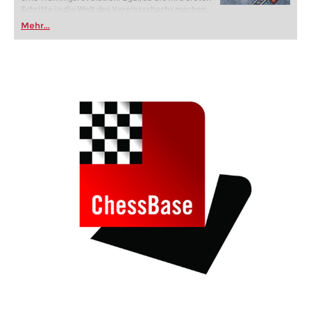
Schritte in die Welt des Vereinsschachs machen
oder bereits auf Turnierniveau spielen: Mit
Mehr...
FRITZ trainieren Sie effizienter, intelligenter und
individueller als je zuvor.