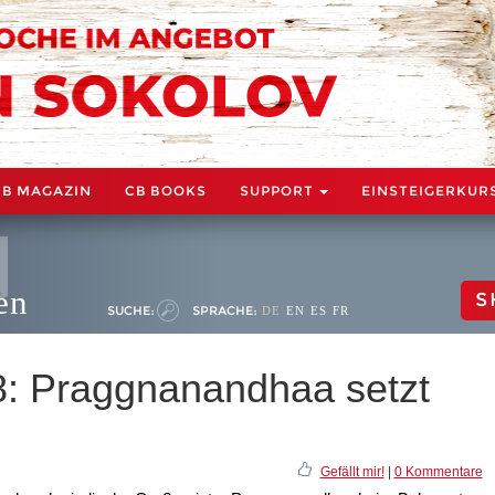
CB MAGAZIN
CB BOOKS
SUPPORT
EINSTEIGERKUR
en
S
SUCHE:
SPRACHE:
DE
EN
ES
FR
8: Praggnanandhaa setzt
e
Gefällt mir!
|
0 Kommentare