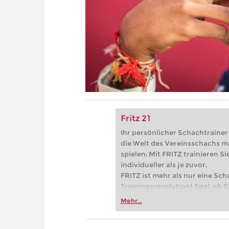
Fritz 21
Ihr persönlicher Schachtrainer -
die Welt des Vereinsschachs m
spielen: Mit FRITZ trainieren Sie
individueller als je zuvor.
FRITZ ist mehr als nur eine Sch
Trainingsrevolution! Egal, ob Si
Vereinsschachs machen oder ber
Mehr...
FRITZ trainieren Sie effizienter,
zuvor.