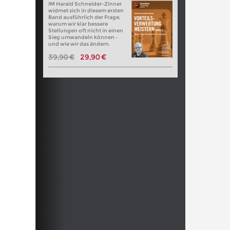
IM Harald Schneider-Zinner
widmet sich in diesem ersten
Band ausführlich der Frage,
warum wir klar bessere
Stellungen oft nicht in einen
Sieg umwandeln können –
und wie wir das ändern.
39,90 €
29,90 €