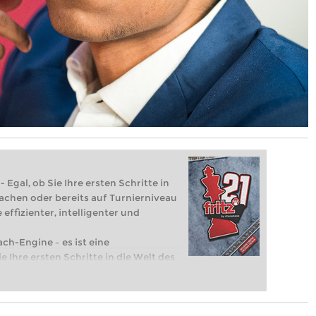
 Egal, ob Sie Ihre ersten Schritte in
achen oder bereits auf Turnierniveau
 effizienter, intelligenter und
ach-Engine – es ist eine
e Ihre ersten Schritte in die Welt des
eits auf Turnierniveau spielen: Mit
 intelligenter und individueller als je