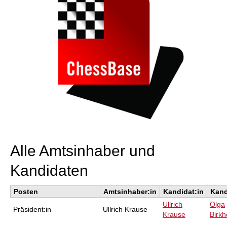
Alle Amtsinhaber und
Kandidaten
Posten
Amtsinhaber:in
Kandidat:in
Kand
Ullrich
Olga
Präsident:in
Ullrich Krause
Krause
Birkh