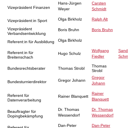
Hans-Jürgen
Carsten
Vizepräsident Finanzen
Weyer
Schmidt
Olga Birkholz
Ralph Alt
Vizepräsident:in Sport
Vizepräsident
Boris Bruhn
Boris Bruhn
Verbandsentwicklung
Olga Birkholz
Referent:in für Ausbildung
Wolfgang
Sand
Referent:in für
Hugo Schulz
Fiedler
Schm
Breitenschach
Thomas
Bundesrechtsberater
Thomas Strobl
Strobl
Gregor
Gregor Johann
Bundesturnierdirektor
Johann
Rainer
Referent für
Rainer Blanquett
Blanquett
Datenverarbeitung
Dr. Thomas
Dr. Thomas
Beauftragter für
Wessendorf
Wessendorf
Dopingbekämpfung
Dan-Peter
Dan-Peter
Referent für