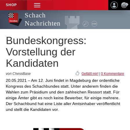
SHOP
TOGGLE
NAVIGATION
Schach
Nachrichten
Bundeskongress:
Vorstellung der
Kandidaten
von ChessBase
Gefällt mir!
|
0 Kommentare
20.05.2021 – Am 12. Juni findet in Magdeburg der ordentliche
Kongress des Schachbundes statt. Unter anderem finden die
Wahlen zum Präsidium und den zahlreichen Ressort statt. Für
einige Ämter gibt es noch keine Bewerber, für einige mehrere.
Der Schachbund hat eine Liste aller Amtsinhaber veröffentlicht
und stellt die Kandidaten vor.