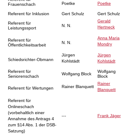
Poetke
Poetke
Frauenschach
Referent für Inklusion
Gert Schulz
Gert Schulz
Gerald
Referent für
N. N.
Hertneck
Leistungssport
Anna Maria
Referent für
N. N.
Mondry
Öffentlichkeitsarbeit
Jürgen
Jürgen
Schiedsrichter-Obmann
Kohlstädt
Kohlstädt
Referent für
Wolfgang
Wolfgang Block
Seniorenschach
Block
Rainer
Rainer Blanquett
Referent für Wertungen
Blanquett
Referent für
Onlineschach
(vorbehaltlich einer
---
Frank Jäger
Annahme des Antrags 4
zum §14 Abs. 1 der DSB-
Satzung)