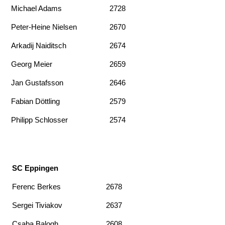
Michael Adams
2728
Peter-Heine Nielsen
2670
Arkadij Naiditsch
2674
Georg Meier
2659
Jan Gustafsson
2646
Fabian Döttling
2579
Philipp Schlosser
2574
SC Eppingen
Ferenc Berkes
2678
Sergei Tiviakov
2637
Csaba Balogh
2608