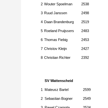
2
Wouter Spoelman
2538
3
Ruud Janssen
2498
4
Daan Brandenburg
2519
5
Roeland Pruijssers
2483
6
Thomas Fiebig
2453
7
Christov Kleijn
2427
8
Christian Richter
2392
SV Wattenscheid
1
Mateusz Bartel
2599
2
Sebastian Bogner
2549
3
Pawel Czarnota
2524