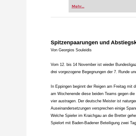
Vereinsschachs machen oder ber
Mehr...
FRITZ trainieren Sie effizienter,
zuvor.
Spitzenpaarungen und Abstiegs
Von Georgios Souleidis
Vom 12. bis 14 November ist wieder Bundesligaz
drei vorgezogene Begegnungen der 7. Runde un
In Eppingen beginnt der Reigen am Freitag mi
am Wochenende diese beiden Teams gegen die 
vier austragen. Der deutsche Meister ist naturg
Auseinandersetzungen versprechen einige Spann
Welche Spieler im Kraichgau an die Bretter gehe
Spielort mit Baden-Badener Beteiligung zwei Ta