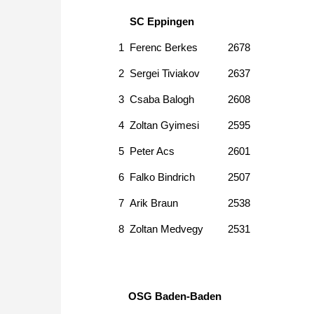
SC Eppingen
1
Ferenc Berkes
2678
2
Sergei Tiviakov
2637
3
Csaba Balogh
2608
4
Zoltan Gyimesi
2595
5
Peter Acs
2601
6
Falko Bindrich
2507
7
Arik Braun
2538
8
Zoltan Medvegy
2531
OSG Baden-Baden