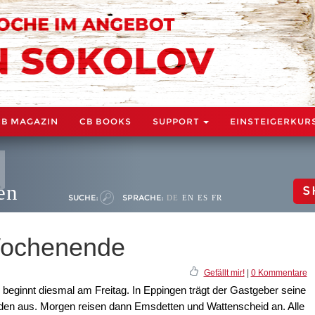
CB MAGAZIN
CB BOOKS
SUPPORT
EINSTEIGERKUR
en
S
SUCHE:
SPRACHE:
DE
EN
ES
FR
Wochenende
Gefällt mir!
|
0 Kommentare
eginnt diesmal am Freitag. In Eppingen trägt der Gastgeber seine
en aus. Morgen reisen dann Emsdetten und Wattenscheid an. Alle