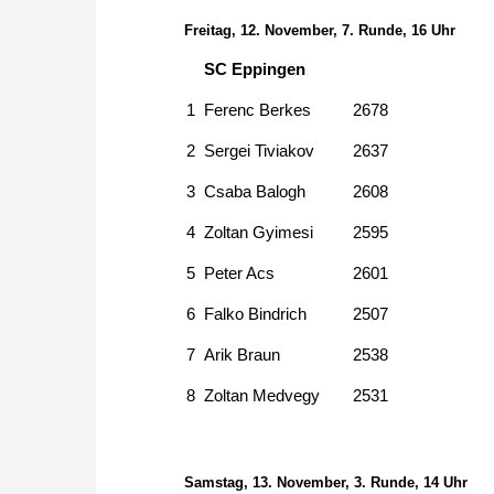
Freitag, 12. November, 7. Runde, 16 Uhr
SC Eppingen
1
Ferenc Berkes
2678
2
Sergei Tiviakov
2637
3
Csaba Balogh
2608
4
Zoltan Gyimesi
2595
5
Peter Acs
2601
6
Falko Bindrich
2507
7
Arik Braun
2538
8
Zoltan Medvegy
2531
Samstag, 13. November, 3. Runde, 14 Uhr