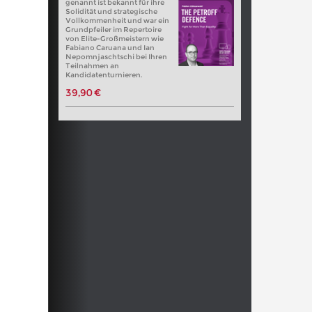
genannt ist bekannt für ihre
Solidität und strategische
Vollkommenheit und war ein
Grundpfeiler im Repertoire
von Elite-Großmeistern wie
Fabiano Caruana und Ian
Nepomnjaschtschi bei Ihren
Teilnahmen an
Kandidatenturnieren.
39,90 €