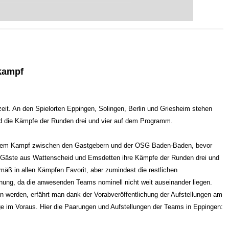
eits auf Turnierniveau spielen: Mit
 intelligenter und individueller als je
kampf
eit. An den Spielorten Eppingen, Solingen, Berlin und Griesheim stehen
d die Kämpfe der Runden drei und vier auf dem Programm.
t dem Kampf zwischen den Gastgebern und der OSG Baden-Baden, bevor
Gäste aus Wattenscheid und Emsdetten ihre Kämpfe der Runden drei und
emäß in allen Kämpfen Favorit, aber zumindest die restlichen
ung, da die anwesenden Teams nominell nicht weit auseinander liegen.
n werden, erfährt man dank der Vorabveröffentlichung der Aufstellungen am
ge im Voraus. Hier die Paarungen und Aufstellungen der Teams in Eppingen: