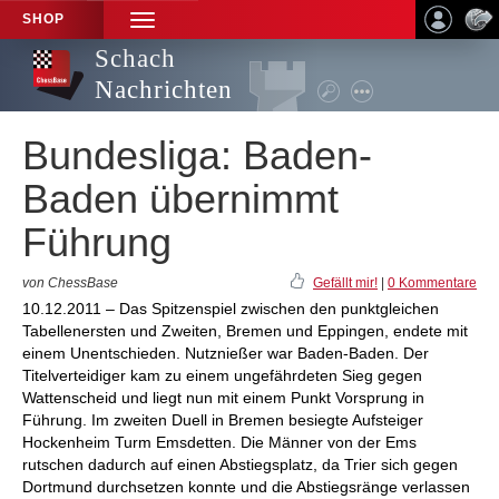
SHOP
TOGGLE
NAVIGATION
Schach
Nachrichten
Bundesliga: Baden-
Baden übernimmt
Führung
von ChessBase
Gefällt mir!
|
0 Kommentare
10.12.2011 – Das Spitzenspiel zwischen den punktgleichen
Tabellenersten und Zweiten, Bremen und Eppingen, endete mit
einem Unentschieden. Nutznießer war Baden-Baden. Der
Titelverteidiger kam zu einem ungefährdeten Sieg gegen
Wattenscheid und liegt nun mit einem Punkt Vorsprung in
Führung. Im zweiten Duell in Bremen besiegte Aufsteiger
Hockenheim Turm Emsdetten. Die Männer von der Ems
rutschen dadurch auf einen Abstiegsplatz, da Trier sich gegen
Dortmund durchsetzen konnte und die Abstiegsränge verlassen