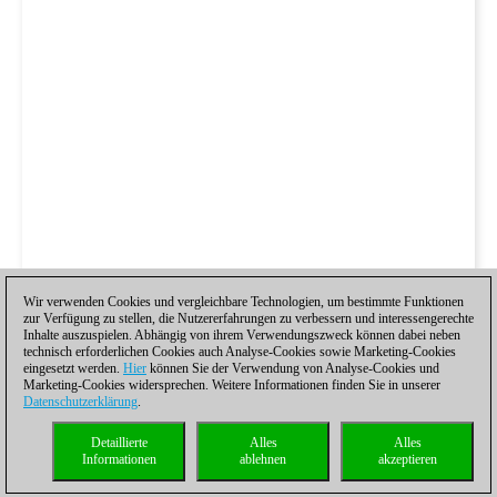
Wir verwenden Cookies und vergleichbare Technologien, um bestimmte Funktionen
zur Verfügung zu stellen, die Nutzererfahrungen zu verbessern und interessengerechte
Inhalte auszuspielen. Abhängig von ihrem Verwendungszweck können dabei neben
technisch erforderlichen Cookies auch Analyse-Cookies sowie Marketing-Cookies
eingesetzt werden.
Hier
können Sie der Verwendung von Analyse-Cookies und
Marketing-Cookies widersprechen. Weitere Informationen finden Sie in unserer
Datenschutzerklärung
.
Detaillierte
Alles
Alles
Informationen
ablehnen
akzeptieren