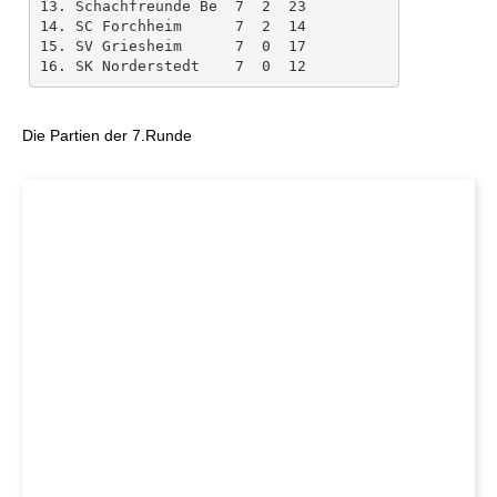
13. Schachfreunde Be  7  2  23 

14. SC Forchheim      7  2  14 

15. SV Griesheim      7  0  17 

Die Partien der 7.Runde