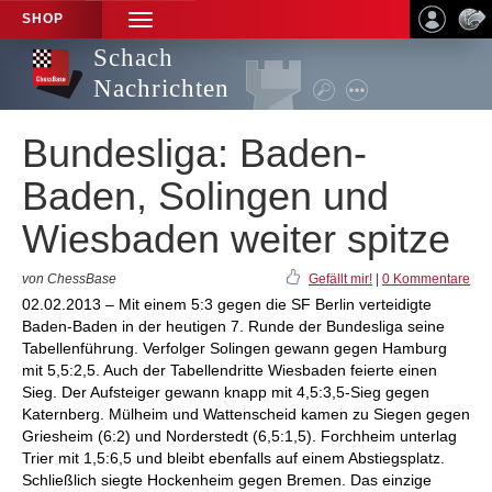
SHOP
TOGGLE
NAVIGATION
Schach
Nachrichten
Bundesliga: Baden-
Baden, Solingen und
Wiesbaden weiter spitze
von ChessBase
Gefällt mir!
|
0 Kommentare
02.02.2013 – Mit einem 5:3 gegen die SF Berlin verteidigte
Baden-Baden in der heutigen 7. Runde der Bundesliga seine
Tabellenführung. Verfolger Solingen gewann gegen Hamburg
mit 5,5:2,5. Auch der Tabellendritte Wiesbaden feierte einen
Sieg. Der Aufsteiger gewann knapp mit 4,5:3,5-Sieg gegen
Katernberg. Mülheim und Wattenscheid kamen zu Siegen gegen
Griesheim (6:2) und Norderstedt (6,5:1,5). Forchheim unterlag
Trier mit 1,5:6,5 und bleibt ebenfalls auf einem Abstiegsplatz.
Schließlich siegte Hockenheim gegen Bremen. Das einzige