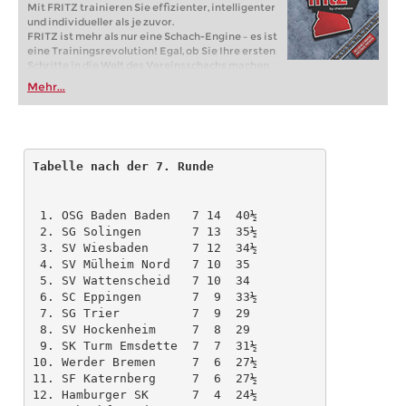
Mit FRITZ trainieren Sie effizienter, intelligenter
und individueller als je zuvor.
FRITZ ist mehr als nur eine Schach-Engine – es ist
eine Trainingsrevolution! Egal, ob Sie Ihre ersten
Schritte in die Welt des Vereinsschachs machen
oder bereits auf Turnierniveau spielen: Mit
Mehr...
FRITZ trainieren Sie effizienter, intelligenter und
individueller als je zuvor.
Tabelle nach der 7. Runde

 1. OSG Baden Baden   7 14  40½ 

 2. SG Solingen       7 13  35½ 

 3. SV Wiesbaden      7 12  34½ 

 4. SV Mülheim Nord   7 10  35 

 5. SV Wattenscheid   7 10  34 

 6. SC Eppingen       7  9  33½ 

 7. SG Trier          7  9  29 

 8. SV Hockenheim     7  8  29 

 9. SK Turm Emsdette  7  7  31½ 

10. Werder Bremen     7  6  27½ 

11. SF Katernberg     7  6  27½ 

12. Hamburger SK      7  4  24½ 
