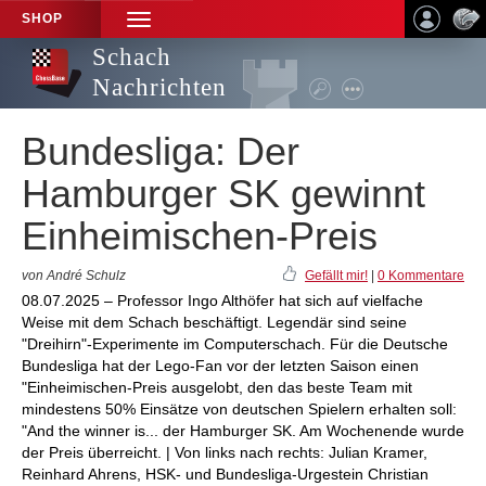
SHOP
TOGGLE
NAVIGATION
Schach
Nachrichten
Bundesliga: Der
Hamburger SK gewinnt
Einheimischen-Preis
von André Schulz
Gefällt mir!
|
0 Kommentare
08.07.2025 – Professor Ingo Althöfer hat sich auf vielfache
Weise mit dem Schach beschäftigt. Legendär sind seine
"Dreihirn"-Experimente im Computerschach. Für die Deutsche
Bundesliga hat der Lego-Fan vor der letzten Saison einen
"Einheimischen-Preis ausgelobt, den das beste Team mit
mindestens 50% Einsätze von deutschen Spielern erhalten soll:
"And the winner is... der Hamburger SK. Am Wochenende wurde
der Preis überreicht. | Von links nach rechts: Julian Kramer,
Reinhard Ahrens, HSK- und Bundesliga-Urgestein Christian