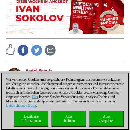
André Schulz
André Schulz, seit 1991 bei ChessBase, ist seit 1997
der Redakteur der deutschsprachigen ChessBase
Wir verwenden Cookies und vergleichbare Technologien, um bestimmte Funktionen
zur Verfügung zu stellen, die Nutzererfahrungen zu verbessern und interessengerechte
Schachnachrichten-Seite.
Inhalte auszuspielen. Abhängig von ihrem Verwendungszweck können dabei neben
technisch erforderlichen Cookies auch Analyse-Cookies sowie Marketing-Cookies
eingesetzt werden.
Hier
können Sie der Verwendung von Analyse-Cookies und
Marketing-Cookies widersprechen. Weitere Informationen finden Sie in unserer
Datenschutzerklärung
.
Datenschutzhinweis
|
Impressum
|
Kontakt
|
Cookies Management
|
Lizenzen
|
Detaillierte
Alles
Alles
Compliance Hotline
|
Home
Informationen
ablehnen
akzeptieren
© 2017 ChessBase GmbH | Osterbekstraße 90a | 22083 Hamburg | Deutschland
coldest news