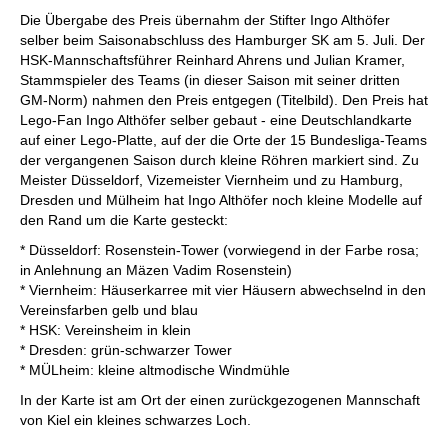
Die Übergabe des Preis übernahm der Stifter Ingo Althöfer
selber beim Saisonabschluss des Hamburger SK am 5. Juli. Der
HSK-Mannschaftsführer Reinhard Ahrens und Julian Kramer,
Stammspieler des Teams (in dieser Saison mit seiner dritten
GM-Norm) nahmen den Preis entgegen (Titelbild). Den Preis hat
Lego-Fan Ingo Althöfer selber gebaut - eine Deutschlandkarte
auf einer Lego-Platte, auf der die Orte der 15 Bundesliga-Teams
der vergangenen Saison durch kleine Röhren markiert sind. Zu
Meister Düsseldorf, Vizemeister Viernheim und zu Hamburg,
Dresden und Mülheim hat Ingo Althöfer noch kleine Modelle auf
den Rand um die Karte gesteckt:
* Düsseldorf: Rosenstein-Tower (vorwiegend in der Farbe rosa;
in Anlehnung an Mäzen Vadim Rosenstein)
* Viernheim: Häuserkarree mit vier Häusern abwechselnd in den
Vereinsfarben gelb und blau
* HSK: Vereinsheim in klein
* Dresden: grün-schwarzer Tower
* MÜLheim: kleine altmodische Windmühle
In der Karte ist am Ort der einen zurückgezogenen Mannschaft
von Kiel ein kleines schwarzes Loch.