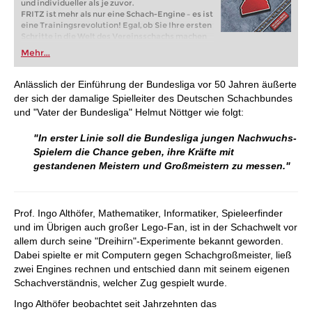
und individueller als je zuvor.
FRITZ ist mehr als nur eine Schach-Engine – es ist
eine Trainingsrevolution! Egal, ob Sie Ihre ersten
Schritte in die Welt des Vereinsschachs machen
oder bereits auf Turnierniveau spielen: Mit
Mehr...
FRITZ trainieren Sie effizienter, intelligenter und
individueller als je zuvor.
Anlässlich der Einführung der Bundesliga vor 50 Jahren äußerte
der sich der damalige Spielleiter des Deutschen Schachbundes
und "Vater der Bundesliga" Helmut Nöttger wie folgt:
"In erster Linie soll die Bundesliga jungen Nachwuchs-
Spielern die Chance geben, ihre Kräfte mit
gestandenen Meistern und Großmeistern zu messen."
Prof. Ingo Althöfer, Mathematiker, Informatiker, Spieleerfinder
und im Übrigen auch großer Lego-Fan, ist in der Schachwelt vor
allem durch seine "Dreihirn"-Experimente bekannt geworden.
Dabei spielte er mit Computern gegen Schachgroßmeister, ließ
zwei Engines rechnen und entschied dann mit seinem eigenen
Schachverständnis, welcher Zug gespielt wurde.
Ingo Althöfer beobachtet seit Jahrzehnten das