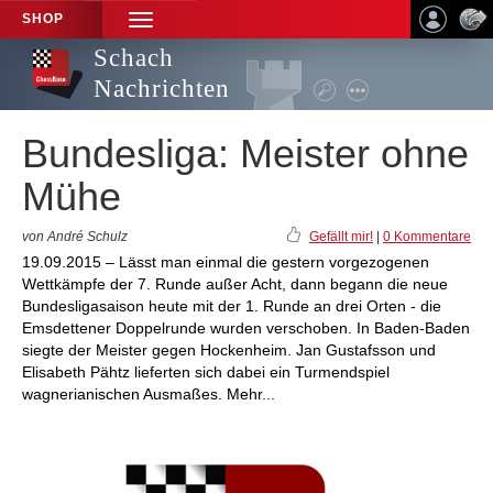
SHOP
TOGGLE
NAVIGATION
Schach
Nachrichten
Bundesliga: Meister ohne
Mühe
von André Schulz
Gefällt mir!
|
0 Kommentare
19.09.2015 – Lässt man einmal die gestern vorgezogenen
Wettkämpfe der 7. Runde außer Acht, dann begann die neue
Bundesligasaison heute mit der 1. Runde an drei Orten - die
Emsdettener Doppelrunde wurden verschoben. In Baden-Baden
siegte der Meister gegen Hockenheim. Jan Gustafsson und
Elisabeth Pähtz lieferten sich dabei ein Turmendspiel
wagnerianischen Ausmaßes. Mehr...