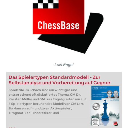
Luis Engel
Das Spielertypen Standardmodell - Zur
Selbstanalyse und Vorbereitung auf Gegner
Spielstile im Schach sind ein wichtiges und
entsprechend oft diskutiertes Thema. GM Dr.
Karsten Müller und GM Luis Engel greifen ein auf
4 Spielertypen beruhendes Modell von GM Lars
Bo Hansen auf – und zwar ‘Aktivspieler’,
‘Pragmatiker’, ‘Theoretiker’ und