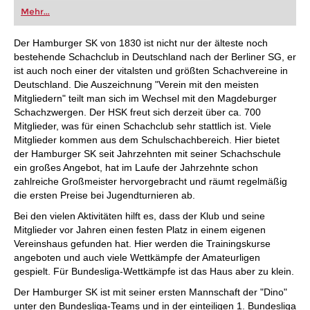
oder bereits auf Turnierniveau spielen: Mit
Mehr...
FRITZ trainieren Sie effizienter, intelligenter und
individueller als je zuvor.
Der Hamburger SK von 1830 ist nicht nur der älteste noch
bestehende Schachclub in Deutschland nach der Berliner SG, er
ist auch noch einer der vitalsten und größten Schachvereine in
Deutschland. Die Auszeichnung "Verein mit den meisten
Mitgliedern" teilt man sich im Wechsel mit den Magdeburger
Schachzwergen. Der HSK freut sich derzeit über ca. 700
Mitglieder, was für einen Schachclub sehr stattlich ist. Viele
Mitglieder kommen aus dem Schulschachbereich. Hier bietet
der Hamburger SK seit Jahrzehnten mit seiner Schachschule
ein großes Angebot, hat im Laufe der Jahrzehnte schon
zahlreiche Großmeister hervorgebracht und räumt regelmäßig
die ersten Preise bei Jugendturnieren ab.
Bei den vielen Aktivitäten hilft es, dass der Klub und seine
Mitglieder vor Jahren einen festen Platz in einem eigenen
Vereinshaus gefunden hat. Hier werden die Trainingskurse
angeboten und auch viele Wettkämpfe der Amateurligen
gespielt. Für Bundesliga-Wettkämpfe ist das Haus aber zu klein.
Der Hamburger SK ist mit seiner ersten Mannschaft der "Dino"
unter den Bundesliga-Teams und in der einteiligen 1. Bundesliga