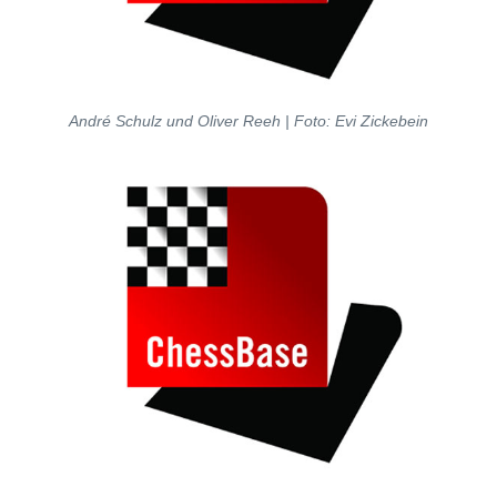
André Schulz und Oliver Reeh | Foto: Evi Zickebein