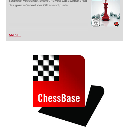
Stunden Videolektionen und viel Zusatzmaterial
das ganze Gebiet der Offenen Spiele.
Mehr...