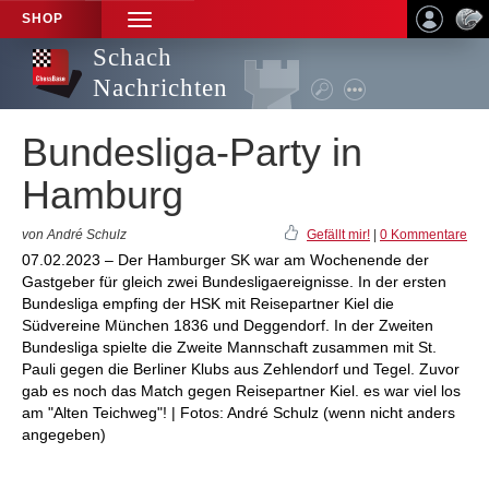
SHOP
TOGGLE
NAVIGATION
Schach
Nachrichten
Bundesliga-Party in
Hamburg
von André Schulz
Gefällt mir!
|
0 Kommentare
07.02.2023 – Der Hamburger SK war am Wochenende der
Gastgeber für gleich zwei Bundesligaereignisse. In der ersten
Bundesliga empfing der HSK mit Reisepartner Kiel die
Südvereine München 1836 und Deggendorf. In der Zweiten
Bundesliga spielte die Zweite Mannschaft zusammen mit St.
Pauli gegen die Berliner Klubs aus Zehlendorf und Tegel. Zuvor
gab es noch das Match gegen Reisepartner Kiel. es war viel los
am "Alten Teichweg"! | Fotos: André Schulz (wenn nicht anders
angegeben)