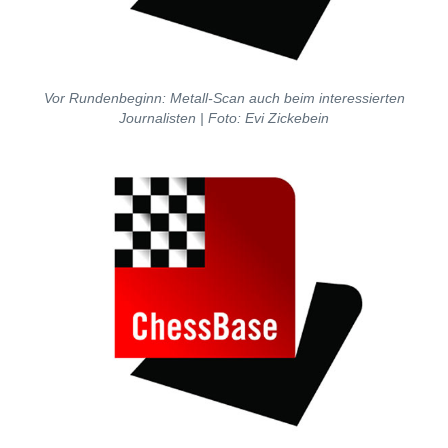
Vor Rundenbeginn: Metall-Scan auch beim interessierten
Journalisten
| Foto: Evi Zickebein