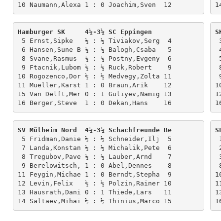
Hamburger SK     4½-3½ SC Eppingen     
S
 5 Ernst,Sipke   ½ : ½ Tiviakov,Serg  4

 3 Kopylov,Mihai ½ : ½ Buhmann,Raine  2

 6 Hansen,Sune B ½ : ½ Balogh,Csaba   5

 4 Feuerstack,Al ½ : ½ Lenic,Luka     3

 8 Svane,Rasmus  ½ : ½ Postny,Evgeny  6

 5 Petrosian,Sur 0 : 1 Baramidze,Dav  4

 9 Ftacnik,Lubom ½ : ½ Ruck,Robert    9

 8 Michna,Marta  0 : 1 Saric,Ivan     5

10 Rogozenco,Dor ½ : ½ Medvegy,Zolta 11

 9 Polischuk,Vik ½ : ½ Ribli,Zoltan   6

11 Mueller,Karst 1 : 0 Braun,Arik    12

1
15 Van Delft,Mer 0 : 1 Guliyev,Namig 13

1
SV Mülheim Nord  4½-3½ Schachfreunde Be
S
 5 Fridman,Danie ½ : ½ Schneider,Ilj  5

 1 Volokitin,And 1 : 0 Jansa,Vlastim  2

 7 Landa,Konstan ½ : ½ Michalik,Pete  6

 2 Kryvoruchko,Y 0 : 1 Mons,Leon      3

 8 Tregubov,Pave ½ : ½ Lauber,Arnd    7

 3 Negi,Parimarj ½ : ½ Seyb,Alexande  4

 9 Berelowitsch, 1 : 0 Abel,Dennes    8

 8 Chuchelov,Vla 1 : 0 Heidrich,Manf  6

11 Feygin,Michae 1 : 0 Berndt,Stepha  9

1
12 Levin,Felix   ½ : ½ Polzin,Rainer 10

1
13 Hausrath,Dani 0 : 1 Thiede,Lars   11

1