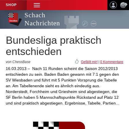
SHOP
TOGGLE
NAVIGATION
Schach
Nachrichten
Bundesliga praktisch
entschieden
von ChessBase
Gefällt mir!
|
0 Kommentare
16.03.2013 – Nach 11 Runden scheint die Saison 2012/2013
entschieden zu sein. Baden Baden gewann mit 7:1 gegen den
SV Wiesbaden und führt mit 5 Punkten Vorsprung die Tabelle
an. Am Tabellenende sieht es ähnlich eindeutig aus.
Norderstedt, Forchheim und Griesheim sind abgestiegen, die
SF Berlin haben 5 Mannschaftspunkte Rückstand auf Platz 12
und sind praktisch abgestiegen. Ergebnisse, Tabelle, Partien...