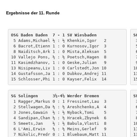
individueller als je zuvor.
Ergebnisse der 11. Runde
OSG Baden Baden  7 - 1 SV Wiesbaden    
S
 5 Adams,Michael ½ : ½ Khenkin,Igor   2

 3 Howell,David  ½ : ½ Piorun,Kacper  3

 6 Bacrot,Etienn 1 : 0 Kurnosov,Igor  3

 5 Sanikidze,Tor + : - Farago,Ivan    4

 8 Naiditsch,Ark 1 : 0 Mista,Aleksan  5

 6 Bobras,Piotr  ½ : ½ Murdzia,Piotr  5

10 Vallejo Pons, ½ : ½ Poetsch,Hagen  8

 7 Cyborowski,Lu 1 : 0 Grabarczyk,Mi  9

11 Kasimdzhanov, 1 : 0 Geske,Julian   9

 9 Gordon,Stephe 0 : 1 Grabarczyk,Bo 10

13 Nisipeanu,Liv 1 : 0 Carlstedt,Jon 10

1
14 Gustafsson,Ja 1 : 0 Dubkov,Andrej 11

1
SG Solingen      3½-4½ Werder Bremen   
S
 1 Ragger,Markus 0 : 1 Fressinet,Lau  3

 3 Bartel,Mateus 0 : 1 Giri,Anish     1

 2 Stellwagen,Da ½ : ½ Areshchenko,A  4

 6 Rustemov,Alex 1 : 0 Mchedlishvili  2

 3 Jones,Gawain  ½ : ½ Nyback,Tomi    5

 7 Czarnota,Pawe ½ : ½ Swiercz,Dariu  3

 4 Sandipan,Chan ½ : ½ Hracek,Zbynek  6

 8 Appel,Ralf    ½ : ½ Ipatov,Alexan  5

 5 Smeets,Jan    ½ : ½ Babula,Vlasti  8

1
 6 L'Ami,Erwin   ½ : ½ Meins,Gerlef   9

1
 7 Nikolic,Predr 0 : 1 Bluebaum,Matt 11

1