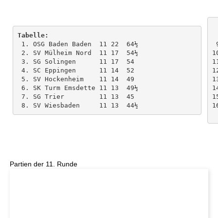
Tabelle:
 1. OSG Baden Baden  11 22  64½ 

 9. Hamburger SK     11 12  44½ 

 2. SV Mülheim Nord  11 17  54½ 

1
 3. SG Solingen      11 17  54 

1
 4. SC Eppingen      11 14  52 

1
 5. SV Hockenheim    11 14  49 

1
 6. SK Turm Emsdette 11 13  49½ 

1
 7. SG Trier         11 13  45 

1
1
Partien der 11. Runde