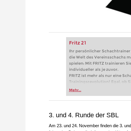
Fritz 21
Ihr persönlicher Schachtrainer -
die Welt des Vereinsschachs m
spielen: Mit FRITZ trainieren Sie
individueller als je zuvor.
FRITZ ist mehr als nur eine Sch
Trainingsrevolution! Egal, ob Si
Vereinsschachs machen oder ber
Mehr...
FRITZ trainieren Sie effizienter,
zuvor.
3. und 4. Runde der SBL
Am 23. und 24. November finden die 3. und