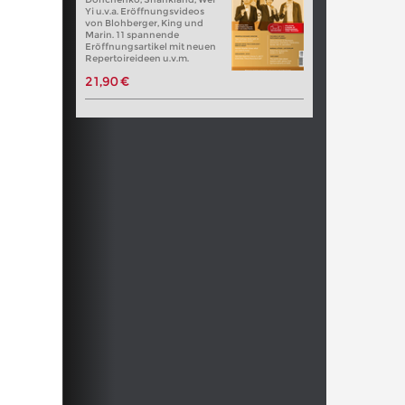
Yi u.v.a. Eröffnungsvideos
von Blohberger, King und
Marin. 11 spannende
Eröffnungsartikel mit neuen
Repertoireideen u.v.m.
21,90 €