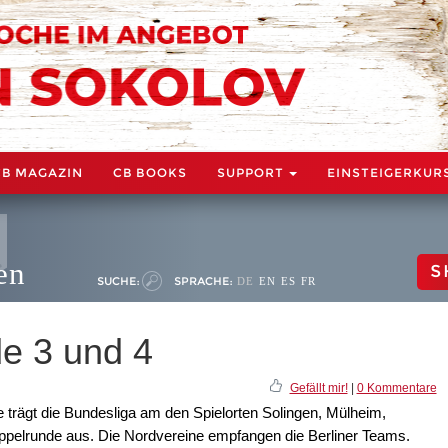
CB MAGAZIN
CB BOOKS
SUPPORT
EINSTEIGERKUR
en
S
SUCHE:
SPRACHE:
DE
EN
ES
FR
e 3 und 4
Gefällt mir!
|
0 Kommentare
ägt die Bundesliga am den Spielorten Solingen, Mülheim,
pelrunde aus. Die Nordvereine empfangen die Berliner Teams.