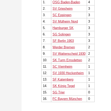
1.
OSG Baden-Baden
4
2.
SV Griesheim
3
3.
SC Eppingen
3
4.
SV Mülheim Nord
3
5.
Hamburger SK
3
6.
SG Solingen
3
7.
SF Berlin 1903
3
8.
Werder Bremen
2
9.
SV Wattenscheid 1930
2
10.
SK Turm Emsdetten
2
11.
SC Viernheim
1
12.
SV 1930 Hockenheim
1
13.
SF Katernberg
1
14.
SK König Tegel
1
15.
SG Trier
0
16.
FC Bayern München
0