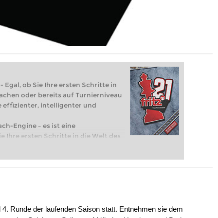
 Egal, ob Sie Ihre ersten Schritte in
achen oder bereits auf Turnierniveau
 effizienter, intelligenter und
ach-Engine – es ist eine
e Ihre ersten Schritte in die Welt des
eits auf Turnierniveau spielen: Mit
 intelligenter und individueller als je
 4. Runde der laufenden Saison statt. Entnehmen sie dem