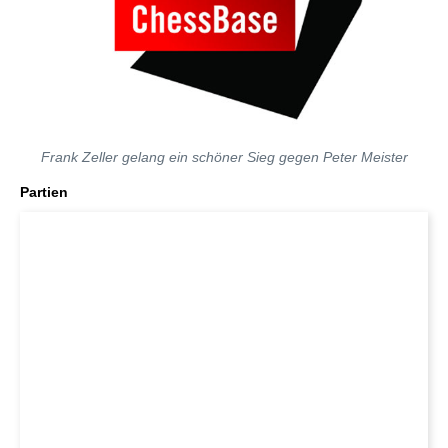
Frank Zeller gelang ein schöner Sieg gegen Peter Meister
Partien