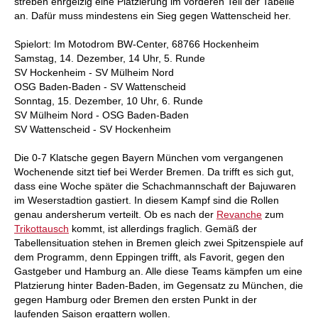
streben ehrgeizig eine Platzierung im vorderen Teil der Tabelle
an. Dafür muss mindestens ein Sieg gegen Wattenscheid her.
Spielort: Im Motodrom BW-Center, 68766 Hockenheim
Samstag, 14. Dezember, 14 Uhr, 5. Runde
SV Hockenheim - SV Mülheim Nord
OSG Baden-Baden - SV Wattenscheid
Sonntag, 15. Dezember, 10 Uhr, 6. Runde
SV Mülheim Nord - OSG Baden-Baden
SV Wattenscheid - SV Hockenheim
Die 0-7 Klatsche gegen Bayern München vom vergangenen
Wochenende sitzt tief bei Werder Bremen. Da trifft es sich gut,
dass eine Woche später die Schachmannschaft der Bajuwaren
im Weserstadtion gastiert. In diesem Kampf sind die Rollen
genau andersherum verteilt. Ob es nach der
Revanche
zum
Trikottausch
kommt, ist allerdings fraglich. Gemäß der
Tabellensituation stehen in Bremen gleich zwei Spitzenspiele auf
dem Programm, denn Eppingen trifft, als Favorit, gegen den
Gastgeber und Hamburg an. Alle diese Teams kämpfen um eine
Platzierung hinter Baden-Baden, im Gegensatz zu München, die
gegen Hamburg oder Bremen den ersten Punkt in der
laufenden Saison ergattern wollen.