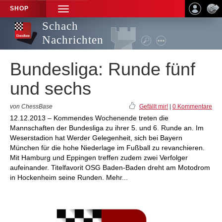
SHOP
TOGGLE
NAVIGATION
Schach
Nachrichten
Bundesliga: Runde fünf
und sechs
von ChessBase
Gefällt mir!
|
0 Kommentare
12.12.2013 – Kommendes Wochenende treten die
Mannschaften der Bundesliga zu ihrer 5. und 6. Runde an. Im
Weserstadion hat Werder Gelegenheit, sich bei Bayern
München für die hohe Niederlage im Fußball zu revanchieren.
Mit Hamburg und Eppingen treffen zudem zwei Verfolger
aufeinander. Titelfavorit OSG Baden-Baden dreht am Motodrom
in Hockenheim seine Runden. Mehr...