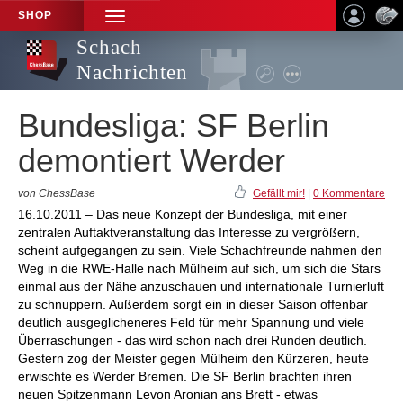
SHOP
TOGGLE
NAVIGATION
Schach
Nachrichten
Bundesliga: SF Berlin
demontiert Werder
von ChessBase
Gefällt mir!
|
0 Kommentare
16.10.2011 – Das neue Konzept der Bundesliga, mit einer
zentralen Auftaktveranstaltung das Interesse zu vergrößern,
scheint aufgegangen zu sein. Viele Schachfreunde nahmen den
Weg in die RWE-Halle nach Mülheim auf sich, um sich die Stars
einmal aus der Nähe anzuschauen und internationale Turnierluft
zu schnuppern. Außerdem sorgt ein in dieser Saison offenbar
deutlich ausgeglicheneres Feld für mehr Spannung und viele
Überraschungen - das wird schon nach drei Runden deutlich.
Gestern zog der Meister gegen Mülheim den Kürzeren, heute
erwischte es Werder Bremen. Die SF Berlin brachten ihren
neuen Spitzenmann Levon Aronian ans Brett - etwas