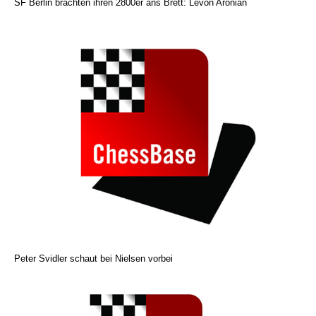
SF Berlin brachten ihren 2800er ans Brett: Levon Aronian
Peter Svidler schaut bei Nielsen vorbei