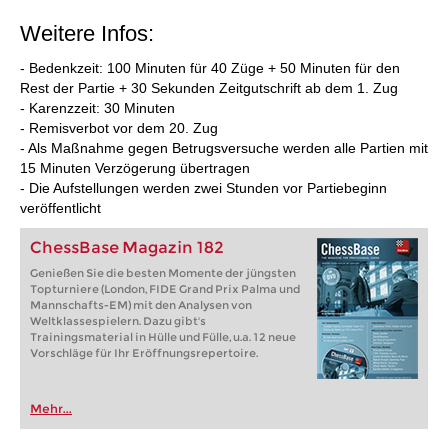
Weitere Infos:
- Bedenkzeit: 100 Minuten für 40 Züge + 50 Minuten für den
Rest der Partie + 30 Sekunden Zeitgutschrift ab dem 1. Zug
- Karenzzeit: 30 Minuten
- Remisverbot vor dem 20. Zug
- Als Maßnahme gegen Betrugsversuche werden alle Partien mit
15 Minuten Verzögerung übertragen
- Die Aufstellungen werden zwei Stunden vor Partiebeginn
veröffentlicht
ChessBase Magazin 182
Genießen Sie die besten Momente der jüngsten
Topturniere (London, FIDE Grand Prix Palma und
Mannschafts-EM) mit den Analysen von
Weltklassespielern. Dazu gibt's
Trainingsmaterial in Hülle und Fülle, u.a. 12 neue
Vorschläge für Ihr Eröffnungsrepertoire.
Mehr...