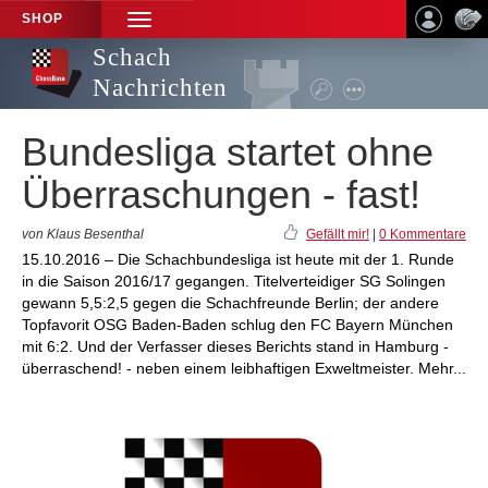
SHOP
TOGGLE
NAVIGATION
Schach
Nachrichten
Bundesliga startet ohne
Überraschungen - fast!
von Klaus Besenthal
Gefällt mir!
|
0 Kommentare
15.10.2016 – Die Schachbundesliga ist heute mit der 1. Runde
in die Saison 2016/17 gegangen. Titelverteidiger SG Solingen
gewann 5,5:2,5 gegen die Schachfreunde Berlin; der andere
Topfavorit OSG Baden-Baden schlug den FC Bayern München
mit 6:2. Und der Verfasser dieses Berichts stand in Hamburg -
überraschend! - neben einem leibhaftigen Exweltmeister. Mehr...