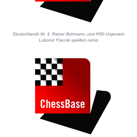
Deutschlands Nr. 4, Rainer Buhmann, und HSK-Urgestein
Lubomir Ftacnik spielten remis