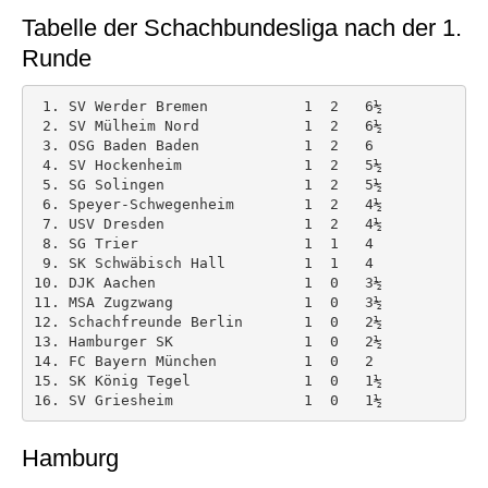
Tabelle der Schachbundesliga nach der 1.
Runde
 1. SV Werder Bremen           1  2   6½ 

 2. SV Mülheim Nord            1  2   6½ 

 3. OSG Baden Baden            1  2   6 

 4. SV Hockenheim              1  2   5½ 

 5. SG Solingen                1  2   5½ 

 6. Speyer-Schwegenheim        1  2   4½ 

 7. USV Dresden                1  2   4½ 

 8. SG Trier                   1  1   4 

 9. SK Schwäbisch Hall         1  1   4 

10. DJK Aachen                 1  0   3½ 

11. MSA Zugzwang               1  0   3½ 

12. Schachfreunde Berlin       1  0   2½ 

13. Hamburger SK               1  0   2½ 

14. FC Bayern München          1  0   2 

15. SK König Tegel             1  0   1½ 

Hamburg