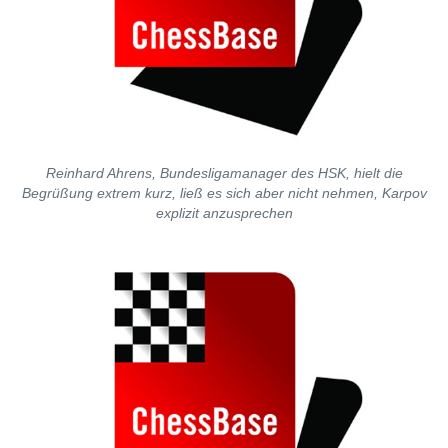
Reinhard Ahrens, Bundesligamanager des HSK, hielt die
Begrüßung extrem kurz, ließ es sich aber nicht nehmen, Karpov
explizit anzusprechen