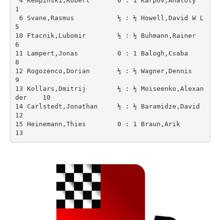
 4 Kempinski,Robert       0 : 1 Karpov,Anatoly          
1

 6 Svane,Rasmus           ½ : ½ Howell,David W L        
5

10 Ftacnik,Lubomir        ½ : ½ Buhmann,Rainer          
6

11 Lampert,Jonas          0 : 1 Balogh,Csaba            
8

12 Rogozenco,Dorian       ½ : ½ Wagner,Dennis           
9

13 Kollars,Dmitrij        ½ : ½ Moiseenko,Alexan
der    10

14 Carlstedt,Jonathan     ½ : ½ Baramidze,David        
12

15 Heinemann,Thies        0 : 1 Braun,Arik             
13