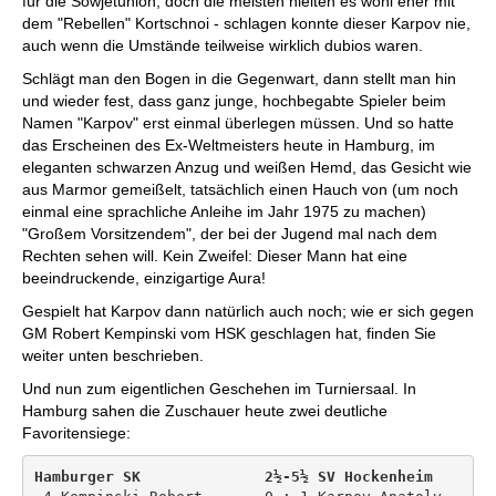
für die Sowjetunion, doch die meisten hielten es wohl eher mit
dem "Rebellen" Kortschnoi - schlagen konnte dieser Karpov nie,
auch wenn die Umstände teilweise wirklich dubios waren.
Schlägt man den Bogen in die Gegenwart, dann stellt man hin
und wieder fest, dass ganz junge, hochbegabte Spieler beim
Namen "Karpov" erst einmal überlegen müssen. Und so hatte
das Erscheinen des Ex-Weltmeisters heute in Hamburg, im
eleganten schwarzen Anzug und weißen Hemd, das Gesicht wie
aus Marmor gemeißelt, tatsächlich einen Hauch von (um noch
einmal eine sprachliche Anleihe im Jahr 1975 zu machen)
"Großem Vorsitzendem", der bei der Jugend mal nach dem
Rechten sehen will. Kein Zweifel: Dieser Mann hat eine
beeindruckende, einzigartige Aura!
Gespielt hat Karpov dann natürlich auch noch; wie er sich gegen
GM Robert Kempinski vom HSK geschlagen hat, finden Sie
weiter unten beschrieben.
Und nun zum eigentlichen Geschehen im Turniersaal. In
Hamburg sahen die Zuschauer heute zwei deutliche
Favoritensiege:
Hamburger SK              2½-5½ SV