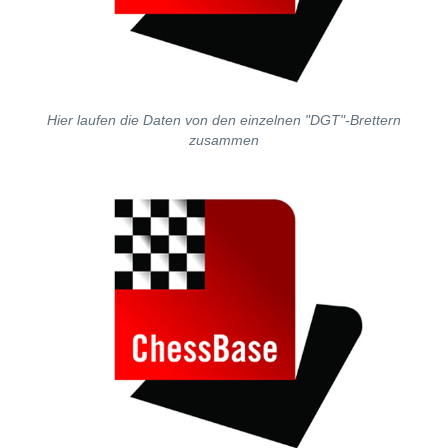
Hier laufen die Daten von den einzelnen "DGT"-Brettern
zusammen