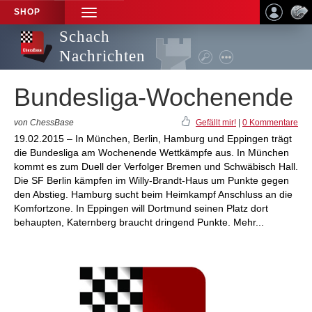
SHOP
TOGGLE
NAVIGATION
Schach
Nachrichten
Bundesliga-Wochenende
von ChessBase
Gefällt mir!
|
0 Kommentare
19.02.2015 – In München, Berlin, Hamburg und Eppingen trägt
die Bundesliga am Wochenende Wettkämpfe aus. In München
kommt es zum Duell der Verfolger Bremen und Schwäbisch Hall.
Die SF Berlin kämpfen im Willy-Brandt-Haus um Punkte gegen
den Abstieg. Hamburg sucht beim Heimkampf Anschluss an die
Komfortzone. In Eppingen will Dortmund seinen Platz dort
behaupten, Katernberg braucht dringend Punkte. Mehr...