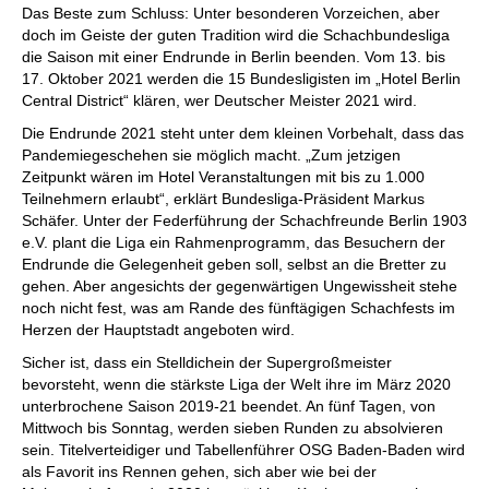
Das Beste zum Schluss: Unter besonderen Vorzeichen, aber
doch im Geiste der guten Tradition wird die Schachbundesliga
die Saison mit einer Endrunde in Berlin beenden. Vom 13. bis
17. Oktober 2021 werden die 15 Bundesligisten im „Hotel Berlin
Central District“ klären, wer Deutscher Meister 2021 wird.
Die Endrunde 2021 steht unter dem kleinen Vorbehalt, dass das
Pandemiegeschehen sie möglich macht. „Zum jetzigen
Zeitpunkt wären im Hotel Veranstaltungen mit bis zu 1.000
Teilnehmern erlaubt“, erklärt Bundesliga-Präsident Markus
Schäfer. Unter der Federführung der Schachfreunde Berlin 1903
e.V. plant die Liga ein Rahmenprogramm, das Besuchern der
Endrunde die Gelegenheit geben soll, selbst an die Bretter zu
gehen. Aber angesichts der gegenwärtigen Ungewissheit stehe
noch nicht fest, was am Rande des fünftägigen Schachfests im
Herzen der Hauptstadt angeboten wird.
Sicher ist, dass ein Stelldichein der Supergroßmeister
bevorsteht, wenn die stärkste Liga der Welt ihre im März 2020
unterbrochene Saison 2019-21 beendet. An fünf Tagen, von
Mittwoch bis Sonntag, werden sieben Runden zu absolvieren
sein. Titelverteidiger und Tabellenführer OSG Baden-Baden wird
als Favorit ins Rennen gehen, sich aber wie bei der