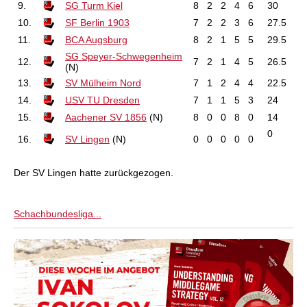
9.
SG Turm Kiel
8
2
2
4
6
30
10.
SF Berlin 1903
7
2
2
3
6
27.5
11.
BCA Augsburg
8
2
1
5
5
29.5
SG Speyer-Schwegenheim
12.
7
2
1
4
5
26.5
(N)
13.
SV Mülheim Nord
7
1
2
4
4
22.5
14.
USV TU Dresden
7
1
1
5
3
24
15.
Aachener SV 1856
(N)
8
0
0
8
0
14
0
16.
SV Lingen
(N)
0
0
0
0
0
Der SV Lingen hatte zurückgezogen.
Schachbundesliga...