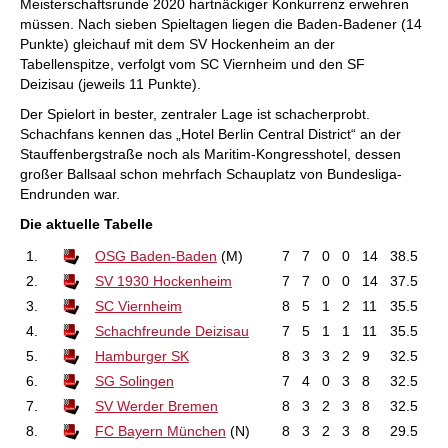
Meisterschaftsrunde 2020 hartnäckiger Konkurrenz erwehren
müssen. Nach sieben Spieltagen liegen die Baden-Badener (14
Punkte) gleichauf mit dem SV Hockenheim an der
Tabellenspitze, verfolgt vom SC Viernheim und den SF
Deizisau (jeweils 11 Punkte).
Der Spielort in bester, zentraler Lage ist schacherprobt.
Schachfans kennen das „Hotel Berlin Central District“ an der
Stauffenbergstraße noch als Maritim-Kongresshotel, dessen
großer Ballsaal schon mehrfach Schauplatz von Bundesliga-
Endrunden war.
Die aktuelle Tabelle
1.
OSG Baden-Baden
(M)
7
7
0
0
14
38.5
2.
SV 1930 Hockenheim
7
7
0
0
14
37.5
3.
SC Viernheim
8
5
1
2
11
35.5
4.
Schachfreunde Deizisau
7
5
1
1
11
35.5
5.
Hamburger SK
8
3
3
2
9
32.5
6.
SG Solingen
7
4
0
3
8
32.5
7.
SV Werder Bremen
8
3
2
3
8
32.5
8.
FC Bayern München
(N)
8
3
2
3
8
29.5