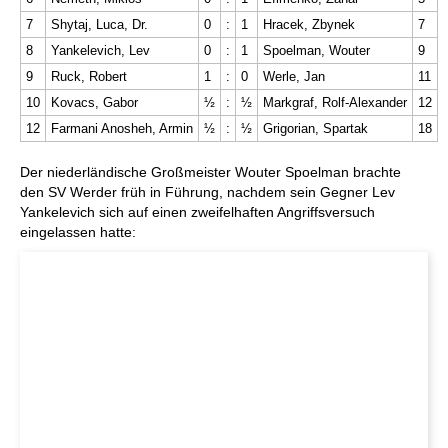
7
Shytaj, Luca, Dr.
0
:
1
Hracek, Zbynek
7
8
Yankelevich, Lev
0
:
1
Spoelman, Wouter
9
9
Ruck, Robert
1
:
0
Werle, Jan
11
10
Kovacs, Gabor
½
:
½
Markgraf, Rolf-Alexander
12
12
Farmani Anosheh, Armin
½
:
½
Grigorian, Spartak
18
Der niederländische Großmeister Wouter Spoelman brachte
den SV Werder früh in Führung, nachdem sein Gegner Lev
Yankelevich sich auf einen zweifelhaften Angriffsversuch
eingelassen hatte: