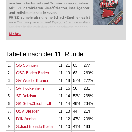
machen oder bereits auf Turnierniveau spielen:
Mit FRITZ trainieren Sie effizienter, intelligenter
und individueller als je zuvor.
FRITZ ist mehr als nur eine Schach-Engine – es ist
eine Trainingsrevolution! Egal, ob Sie Ihre ersten
Schritte in die Welt des Vereinsschachs machen
oder bereits auf Turnierniveau spielen: Mit
Mehr...
FRITZ trainieren Sie effizienter, intelligenter und
individueller als je zuvor.
Tabelle nach der 11. Runde
1.
SG Solingen
11
21
63
277
2.
OSG Baden Baden
11
19
62
269½
3.
SV Werder Bremen
11
18
57½
272½
4.
SV Hockenheim
11
16
56
231
5.
SF Deizisau
11
14
52½
238½
6.
SK Schwäbisch Hall
11
14
49½
234½
7.
USV Dresden
11
13
44
214
8.
DJK Aachen
11
12
47½
206½
9.
Schachfreunde Berlin
11
10
41½
183