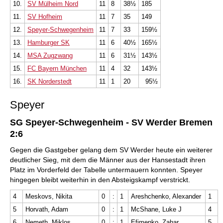
10.
SV Mülheim Nord
11
8
38½
185
11.
SV Hofheim
11
7
35
149
12.
Speyer-Schwegenheim
11
7
33
159½
13.
Hamburger SK
11
6
40½
165½
14.
MSA Zugzwang
11
6
31½
143½
15.
FC Bayern München
11
4
32
143½
16.
SK Norderstedt
11
1
20
95½
Speyer
SG Speyer-Schwegenheim - SV Werder Bremen
2:6
Gegen die Gastgeber gelang dem SV Werder heute ein weiterer
deutlicher Sieg, mit dem die Männer aus der Hansestadt ihren
Platz im Vorderfeld der Tabelle untermauern konnten. Speyer
hingegen bleibt weiterhin in den Absteigskampf verstrickt.
4
Meskovs, Nikita
0
:
1
Areshchenko, Alexander
1
5
Horvath, Adam
0
:
1
McShane, Luke J
4
6
Nemeth, Miklos
0
:
1
Efimenko, Zahar
5