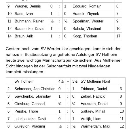
9
Wagner, Dennis
0
:
1
Edouard, Romain
6
10
Saric, Ivan
1
:
0
Hracek, Zbynek
7
11
Buhmann, Rainer
½
:
½
Spoelman, Wouter
9
12
Baramidze, David
1
:
0
Babula, Vlastimil
10
14
Braun, Arik
1
:
0
Koop, Thorben
17
Gestern noch vom SV Werder klar geschlagen, konnte sich der
nahezu in Bestbesetzung angetretene Aufsteiger SV Hofheim
heute zwei wichtige Mannschaftspunkte sichern. Aus Mülheimer
Sicht hingegen ist der Saisonauftakt mit zwei Niederlagen
komplett misslungen.
SV Hofheim
4½
−
3½
SV Mülheim Nord
2
Schroeder, Jan-Christian
0
:
1
Fridman, Daniel
3
3
Savchenko, Stanislav
1
:
0
Zelbel, Patrick
8
5
Ginsburg, Gennadi
½
:
½
Hausrath, Daniel
9
6
Perske, Thore
1
:
0
Saltaev, Mihail
10
7
Lobzhanidze, Davit
0
:
1
Vrolijk, Liam
11
8
Gurevich, Vladimir
½
:
½
Warmerdam, Max
12