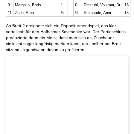
9
Margolin, Boris
1
:
0
Dinstuhl, Volkmar, Dr.
13
11
Zude, Arno
½
:
½
Rezasade, Amir
15
An Brett 2 ereignete sich ein Doppelturmendspiel, das klar
vorteilhaft für den Hofheimer Savchenko war. Der Partieschluss
produzierte dann ein Motiv, dass man sich als Zuschauer
vielleicht sogar langfristig merken kann, um - selber am Brett
sitzend - irgendwann davon zu profitieren: