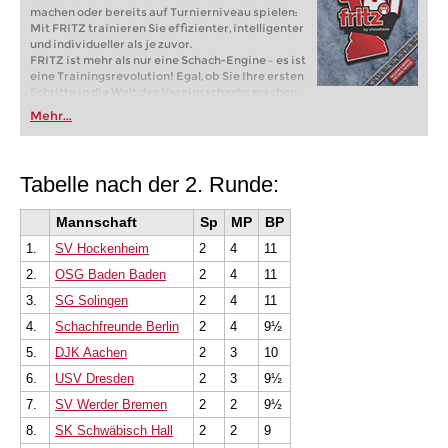
machen oder bereits auf Turnierniveau spielen:
Mit FRITZ trainieren Sie effizienter, intelligenter
und individueller als je zuvor.
FRITZ ist mehr als nur eine Schach-Engine – es ist
eine Trainingsrevolution! Egal, ob Sie Ihre ersten
Schritte in die Welt des Vereinsschachs machen
oder bereits auf Turnierniveau spielen: Mit
Mehr...
FRITZ trainieren Sie effizienter, intelligenter und
individueller als je zuvor.
Tabelle nach der 2. Runde:
Mannschaft
Sp
MP
BP
1.
SV Hockenheim
2
4
11
2.
OSG Baden Baden
2
4
11
3.
SG Solingen
2
4
11
4.
Schachfreunde Berlin
2
4
9½
5.
DJK Aachen
2
3
10
6.
USV Dresden
2
3
9½
7.
SV Werder Bremen
2
2
9½
8.
SK Schwäbisch Hall
2
2
9