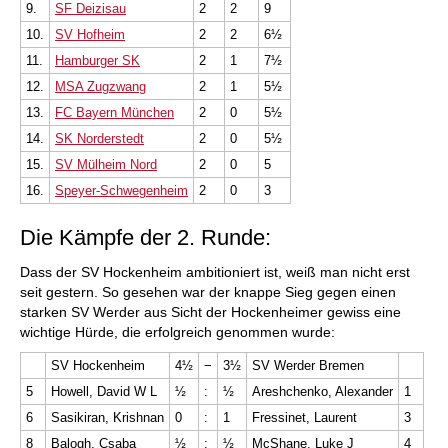
9.
SF Deizisau
2
2
9
10.
SV Hofheim
2
2
6½
11.
Hamburger SK
2
1
7½
12.
MSA Zugzwang
2
1
5½
13.
FC Bayern München
2
0
5½
14.
SK Norderstedt
2
0
5½
15.
SV Mülheim Nord
2
0
5
16.
Speyer-Schwegenheim
2
0
3
Die Kämpfe der 2. Runde:
Dass der SV Hockenheim ambitioniert ist, weiß man nicht erst
seit gestern. So gesehen war der knappe Sieg gegen einen
starken SV Werder aus Sicht der Hockenheimer gewiss eine
wichtige Hürde, die erfolgreich genommen wurde:
SV Hockenheim
4½
−
3½
SV Werder Bremen
5
Howell, David W L
½
:
½
Areshchenko, Alexander
1
6
Sasikiran, Krishnan
0
:
1
Fressinet, Laurent
3
8
Balogh, Csaba
½
:
½
McShane, Luke J
4