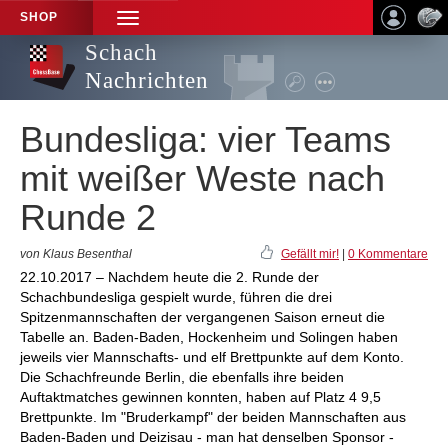
SHOP
TOGGLE
NAVIGATION
Schach
Nachrichten
Bundesliga: vier Teams
mit weißer Weste nach
Runde 2
von Klaus Besenthal
Gefällt mir!
|
0 Kommentare
22.10.2017 – Nachdem heute die 2. Runde der
Schachbundesliga gespielt wurde, führen die drei
Spitzenmannschaften der vergangenen Saison erneut die
Tabelle an. Baden-Baden, Hockenheim und Solingen haben
jeweils vier Mannschafts- und elf Brettpunkte auf dem Konto.
Die Schachfreunde Berlin, die ebenfalls ihre beiden
Auftaktmatches gewinnen konnten, haben auf Platz 4 9,5
Brettpunkte. Im "Bruderkampf" der beiden Mannschaften aus
Baden-Baden und Deizisau - man hat denselben Sponsor -