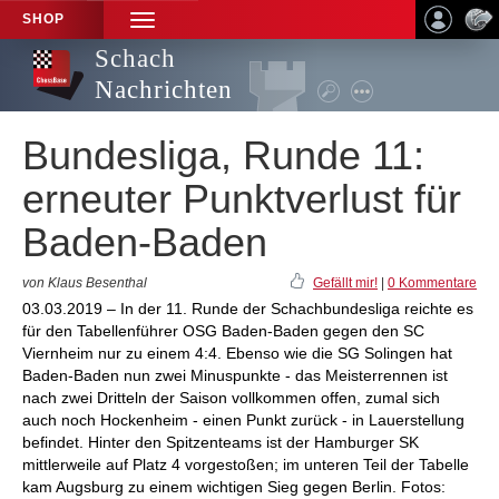
SHOP
TOGGLE
NAVIGATION
Schach
Nachrichten
Bundesliga, Runde 11:
erneuter Punktverlust für
Baden-Baden
von Klaus Besenthal
Gefällt mir!
|
0 Kommentare
03.03.2019 – In der 11. Runde der Schachbundesliga reichte es
für den Tabellenführer OSG Baden-Baden gegen den SC
Viernheim nur zu einem 4:4. Ebenso wie die SG Solingen hat
Baden-Baden nun zwei Minuspunkte - das Meisterrennen ist
nach zwei Dritteln der Saison vollkommen offen, zumal sich
auch noch Hockenheim - einen Punkt zurück - in Lauerstellung
befindet. Hinter den Spitzenteams ist der Hamburger SK
mittlerweile auf Platz 4 vorgestoßen; im unteren Teil der Tabelle
kam Augsburg zu einem wichtigen Sieg gegen Berlin. Fotos: