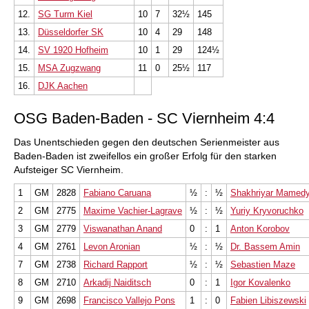
12.
SG Turm Kiel
10
7
32½
145
13.
Düsseldorfer SK
10
4
29
148
14.
SV 1920 Hofheim
10
1
29
124½
15.
MSA Zugzwang
11
0
25½
117
16.
DJK Aachen
OSG Baden-Baden - SC Viernheim 4:4
Das Unentschieden gegen den deutschen Serienmeister aus
Baden-Baden ist zweifellos ein großer Erfolg für den starken
Aufsteiger SC Viernheim.
1
GM
2828
Fabiano Caruana
½
:
½
Shakhriyar Mamed
2
GM
2775
Maxime Vachier-Lagrave
½
:
½
Yuriy Kryvoruchko
3
GM
2779
Viswanathan Anand
0
:
1
Anton Korobov
4
GM
2761
Levon Aronian
½
:
½
Dr. Bassem Amin
7
GM
2738
Richard Rapport
½
:
½
Sebastien Maze
8
GM
2710
Arkadij Naiditsch
0
:
1
Igor Kovalenko
9
GM
2698
Francisco Vallejo Pons
1
:
0
Fabien Libiszewski