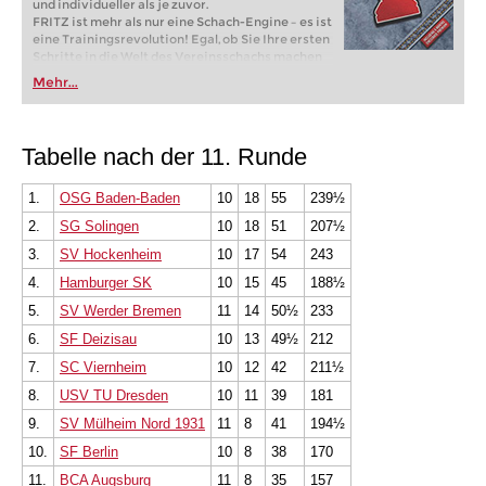
und individueller als je zuvor.
FRITZ ist mehr als nur eine Schach-Engine – es ist
eine Trainingsrevolution! Egal, ob Sie Ihre ersten
Schritte in die Welt des Vereinsschachs machen
oder bereits auf Turnierniveau spielen: Mit
Mehr...
FRITZ trainieren Sie effizienter, intelligenter und
individueller als je zuvor.
Tabelle nach der 11. Runde
1.
OSG Baden-Baden
10
18
55
239½
2.
SG Solingen
10
18
51
207½
3.
SV Hockenheim
10
17
54
243
4.
Hamburger SK
10
15
45
188½
5.
SV Werder Bremen
11
14
50½
233
6.
SF Deizisau
10
13
49½
212
7.
SC Viernheim
10
12
42
211½
8.
USV TU Dresden
10
11
39
181
9.
SV Mülheim Nord 1931
11
8
41
194½
10.
SF Berlin
10
8
38
170
11.
BCA Augsburg
11
8
35
157