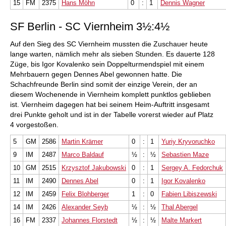
15
FM
2375
Hans Möhn
0
:
1
Dennis Wagner
SF Berlin - SC Viernheim 3½:4½
Auf den Sieg des SC Viernheim mussten die Zuschauer heute
lange warten, nämlich mehr als sieben Stunden. Es dauerte 128
Züge, bis Igor Kovalenko sein Doppelturmendspiel mit einem
Mehrbauern gegen Dennes Abel gewonnen hatte. Die
Schachfreunde Berlin sind somit der einzige Verein, der an
diesem Wochenende in Viernheim komplett punktlos geblieben
ist. Viernheim dagegen hat bei seinem Heim-Auftritt insgesamt
drei Punkte geholt und ist in der Tabelle vorerst wieder auf Platz
4 vorgestoßen.
5
GM
2586
Martin Krämer
0
:
1
Yuriy Kryvoruchko
9
IM
2487
Marco Baldauf
½
:
½
Sebastien Maze
10
GM
2515
Krzysztof Jakubowski
0
:
1
Sergey A. Fedorchuk
11
IM
2490
Dennes Abel
0
:
1
Igor Kovalenko
12
IM
2459
Felix Blohberger
1
:
0
Fabien Libiszewski
14
IM
2426
Alexander Seyb
½
:
½
Thal Abergel
16
FM
2337
Johannes Florstedt
½
:
½
Malte Markert