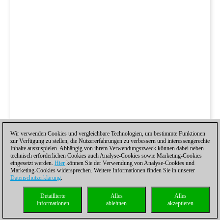
Wir verwenden Cookies und vergleichbare Technologien, um bestimmte Funktionen
zur Verfügung zu stellen, die Nutzererfahrungen zu verbessern und interessengerechte
Inhalte auszuspielen. Abhängig von ihrem Verwendungszweck können dabei neben
technisch erforderlichen Cookies auch Analyse-Cookies sowie Marketing-Cookies
eingesetzt werden.
Hier
können Sie der Verwendung von Analyse-Cookies und
Marketing-Cookies widersprechen. Weitere Informationen finden Sie in unserer
Datenschutzerklärung
.
Detaillierte
Alles
Alles
Informationen
ablehnen
akzeptieren