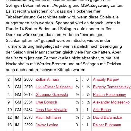
Solingen bekommt es mit Augsburg und MSA Zugzwang zu tun.
Es ist recht wahrscheinlich, dass die Hockenheimer
Tabellenführung Geschichte sein wird, wenn diese Spiele alle
ausgetragen sein werden. Spannend wird es danach, wenn in
Runde 14 Baden-Baden und Solingen aufeinander treffen.
Denkbar wäre sogar, dass am Ende ein "einrundiges
Stichkampfturnier" gespielt werden müsste, wie es in der
Turnierordnung festgelegt ist - wenn nämlich nach Beendigung
der Saison drei Mannschaften gleich viele Punkte hätten. Aber
das ist zum jetzigen Zeitpunkt alles nicht absehbar, zumal auf
Hockenheim mit Werder Bremen und auf Solingen mit Deizisau
auch noch andere schwere Kämpfe warten.
2
GM
2680
Zoltan Almasi
1
:
0
Anatoly Karpov
3
GM
2670
Liviu-Dieter Nisipeanu
½
:
½
Evgeny Tomashevsky
4
GM
2612
Grzegorz Gajewski
½
:
½
Ruslan Ponomariov
9
GM
2534
Uwe Bönsch
½
:
½
Alexander Moiseenko
10
GM
2434
Jens-Uwe Maiwald
0
:
1
Arik Braun
12
IM
2378
Paul Hoffmann
½
:
½
David Baramidze
13
IM
2399
Jakov Loxine
0
:
1
Rainer Buhmann