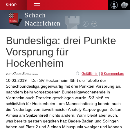
SHOP
TOGGLE
NAVIGATION
Schach
Nachrichten
Bundesliga: drei Punkte
Vorsprung für
Hockenheim
von Klaus Besenthal
Gefällt mir!
|
0 Kommentare
10.03.2019 – Der SV Hockenheim führt die Tabelle der
Schachbundesliga gegenwärtig mit drei Punkten Vorsprung an,
nachdem beim vorgezogenen Bundesligawochenende in
Viernheim auch Dresden geschlagen wurde. 5:3 hieß es
schließlich für Hockenheim - am Mannschaftssieg konnte auch
die Niederlage von Exweltmeister Anatoly Karpov gegen Zoltan
Almasi am Spitzenbrett nichts ändern. Wahr bleibt aber auch,
was bereits gestern gegolten hat: Baden-Baden und Solingen
haben auf Platz 2 und 3 einen Minuspunkt weniger und können