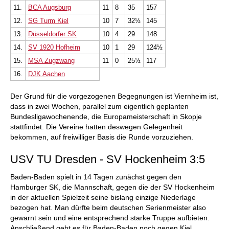
11.
BCA Augsburg
11
8
35
157
12.
SG Turm Kiel
10
7
32½
145
13.
Düsseldorfer SK
10
4
29
148
14.
SV 1920 Hofheim
10
1
29
124½
15.
MSA Zugzwang
11
0
25½
117
16.
DJK Aachen
Der Grund für die vorgezogenen Begegnungen ist Viernheim ist,
dass in zwei Wochen, parallel zum eigentlich geplanten
Bundesligawochenende, die Europameisterschaft in Skopje
stattfindet. Die Vereine hatten deswegen Gelegenheit
bekommen, auf freiwilliger Basis die Runde vorzuziehen.
USV TU Dresden - SV Hockenheim 3:5
Baden-Baden spielt in 14 Tagen zunächst gegen den
Hamburger SK, die Mannschaft, gegen die der SV Hockenheim
in der aktuellen Spielzeit seine bislang einzige Niederlage
bezogen hat. Man dürfte beim deutschen Serienmeister also
gewarnt sein und eine entsprechend starke Truppe aufbieten.
Anschließend geht es für Baden-Baden noch gegen Kiel.