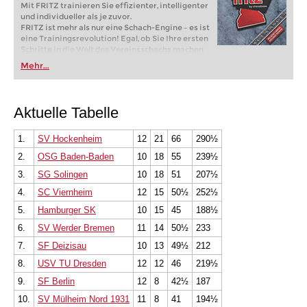
Mit FRITZ trainieren Sie effizienter, intelligenter
und individueller als je zuvor.
FRITZ ist mehr als nur eine Schach-Engine – es ist
eine Trainingsrevolution! Egal, ob Sie Ihre ersten
Schritte in die Welt des Vereinsschachs machen
oder bereits auf Turnierniveau spielen: Mit
Mehr...
FRITZ trainieren Sie effizienter, intelligenter und
individueller als je zuvor.
Aktuelle Tabelle
1.
SV Hockenheim
12
21
66
290½
2.
OSG Baden-Baden
10
18
55
239½
3.
SG Solingen
10
18
51
207½
4.
SC Viernheim
12
15
50½
252½
5.
Hamburger SK
10
15
45
188½
6.
SV Werder Bremen
11
14
50½
233
7.
SF Deizisau
10
13
49½
212
8.
USV TU Dresden
12
12
46
219½
9.
SF Berlin
12
8
42½
187
10.
SV Mülheim Nord 1931
11
8
41
194½