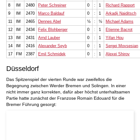
8
IM
2480
Peter Schreiner
0
:
1
Richard Rapport
9
IM
2470
Marco Baldauf
0
:
1
Arkadij Naiditsch
11
IM
2465
Dennes Abel
½
:
½
Michael Adams
12
IM
2434
Felix Blohberger
0
:
1
Etienne Bacrot
13
IM
2431
Arnd Lauber
0
:
1
Yifan Hou
14
IM
2416
Alexander Seyb
0
:
1
Sergei Movsesian
17
FM
2387
Emil Schmidek
0
:
1
Alexei Shirov
Düsseldorf
Das Spitzenspiel der vierten Runde war zweifellos die
Begegnung zwischen Werder Bremen und Solingen. In einer
nicht immer ganz korrekten, dafür aber höchst unterhaltsamen
Partie hatte zunächst der Franzose Romain Edouard für die
Bremer Führung gesorgt: