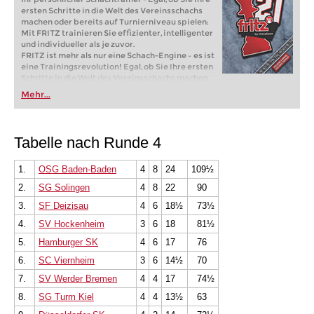
ersten Schritte in die Welt des Vereinsschachs
machen oder bereits auf Turnierniveau spielen:
Mit FRITZ trainieren Sie effizienter, intelligenter
und individueller als je zuvor.
FRITZ ist mehr als nur eine Schach-Engine – es ist
eine Trainingsrevolution! Egal, ob Sie Ihre ersten
Schritte in die Welt des Vereinsschachs machen
oder bereits auf Turnierniveau spielen: Mit
Mehr...
FRITZ trainieren Sie effizienter, intelligenter und
individueller als je zuvor.
Tabelle nach Runde 4
1.
OSG Baden-Baden
4
8
24
109½
2.
SG Solingen
4
8
22
90
3.
SF Deizisau
4
6
18½
73½
4.
SV Hockenheim
3
6
18
81½
5.
Hamburger SK
4
6
17
76
6.
SC Viernheim
3
6
14½
70
7.
SV Werder Bremen
4
4
17
74½
8.
SG Turm Kiel
4
4
13½
63