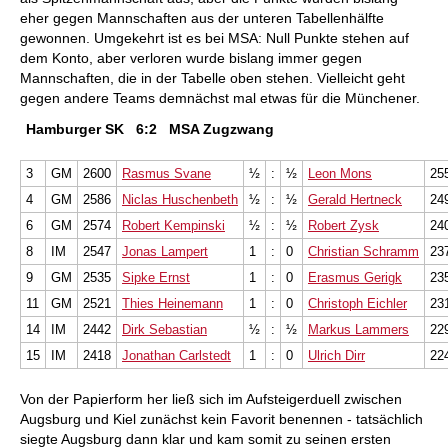
eher gegen Mannschaften aus der unteren Tabellenhälfte
gewonnen. Umgekehrt ist es bei MSA: Null Punkte stehen auf
dem Konto, aber verloren wurde bislang immer gegen
Mannschaften, die in der Tabelle oben stehen. Vielleicht geht
gegen andere Teams demnächst mal etwas für die Münchener.
Hamburger SK
6:2
MSA Zugzwang
3
GM
2600
Rasmus Svane
½
:
½
Leon Mons
25
4
GM
2586
Niclas Huschenbeth
½
:
½
Gerald Hertneck
24
6
GM
2574
Robert Kempinski
½
:
½
Robert Zysk
24
8
IM
2547
Jonas Lampert
1
:
0
Christian Schramm
23
9
GM
2535
Sipke Ernst
1
:
0
Erasmus Gerigk
23
11
GM
2521
Thies Heinemann
1
:
0
Christoph Eichler
23
14
IM
2442
Dirk Sebastian
½
:
½
Markus Lammers
22
15
IM
2418
Jonathan Carlstedt
1
:
0
Ulrich Dirr
22
Von der Papierform her ließ sich im Aufsteigerduell zwischen
Augsburg und Kiel zunächst kein Favorit benennen - tatsächlich
siegte Augsburg dann klar und kam somit zu seinen ersten