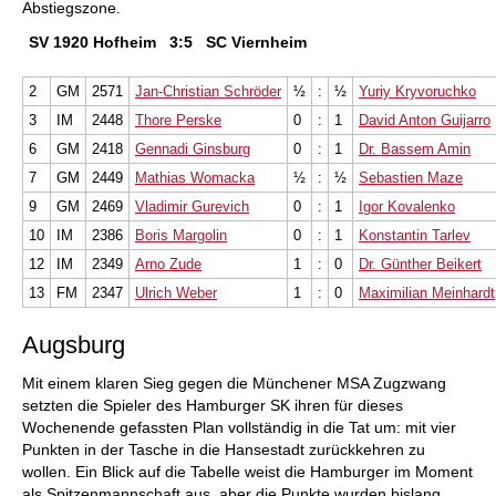
Abstiegszone.
SV 1920 Hofheim
3:5
SC Viernheim
2
GM
2571
Jan-Christian Schröder
½
:
½
Yuriy Kryvoruchko
3
IM
2448
Thore Perske
0
:
1
David Anton Guijarro
6
GM
2418
Gennadi Ginsburg
0
:
1
Dr. Bassem Amin
7
GM
2449
Mathias Womacka
½
:
½
Sebastien Maze
9
GM
2469
Vladimir Gurevich
0
:
1
Igor Kovalenko
10
IM
2386
Boris Margolin
0
:
1
Konstantin Tarlev
12
IM
2349
Arno Zude
1
:
0
Dr. Günther Beikert
13
FM
2347
Ulrich Weber
1
:
0
Maximilian Meinhardt
Augsburg
Mit einem klaren Sieg gegen die Münchener MSA Zugzwang
setzten die Spieler des Hamburger SK ihren für dieses
Wochenende gefassten Plan vollständig in die Tat um: mit vier
Punkten in der Tasche in die Hansestadt zurückkehren zu
wollen. Ein Blick auf die Tabelle weist die Hamburger im Moment
als Spitzenmannschaft aus, aber die Punkte wurden bislang