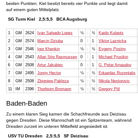
beiden Punkten. Kiel besitzt bereits vier Punkte und liegt damit
auf einem guten Mittelplatz.
SG Turm Kiel
2,5:5,5
BCA Augsburg
1
GM
2624
Ivan Salgado Lopez
½
:
½
Kaido Kulaots
2
GM
2574
Marcin Dziuba
0
:
1
Viktor Laznicka
3
GM
2546
Igor Khenkin
½
:
½
Evgeny Postny
4
GM
2543
Allan Stig Rasmussen
0
:
1
Michael Prusikin
6
GM
2508
Artur Jakubiec
0
:
1
G. Petar Arnaudov
7
GM
2495
Jonny Hector
½
:
½
Eduardas Rozentalis
8
GM
2508
Zbigniew Pakleza
½
:
½
Nikola Nestorovic
11
IM
2396
Thorbjorn Bromann
½
:
½
Gregory Pitl
Baden-Baden
Zu einem klaren Sieg kamen die Schachfreunde aus Deizisau
gegen Dresden. Diese Mannschaft ist ein Spitzenteam, während
Dresden zurzeit im unteren Mittelfeld angesiedelt ist.
USV TU Dresden
2,5:5,5
SF Deizisau