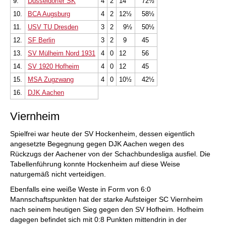
9.
Düsseldorfer SK
4
2
14
72½
10.
BCA Augsburg
4
2
12½
58½
11.
USV TU Dresden
3
2
9½
50½
12.
SF Berlin
3
2
9
45
13.
SV Mülheim Nord 1931
4
0
12
56
14.
SV 1920 Hofheim
4
0
12
45
15.
MSA Zugzwang
4
0
10½
42½
16.
DJK Aachen
Viernheim
Spielfrei war heute der SV Hockenheim, dessen eigentlich
angesetzte Begegnung gegen DJK Aachen wegen des
Rückzugs der Aachener von der Schachbundesliga ausfiel. Die
Tabellenführung konnte Hockenheim auf diese Weise
naturgemäß nicht verteidigen.
Ebenfalls eine weiße Weste in Form von 6:0
Mannschaftspunkten hat der starke Aufsteiger SC Viernheim
nach seinem heutigen Sieg gegen den SV Hofheim. Hofheim
dagegen befindet sich mit 0:8 Punkten mittendrin in der