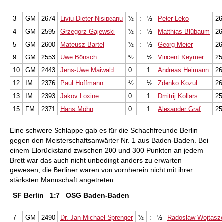
3
GM
2674
Liviu-Dieter Nisipeanu
½
:
½
Peter Leko
26
4
GM
2595
Grzegorz Gajewski
½
:
½
Matthias Blübaum
26
5
GM
2600
Mateusz Bartel
½
:
½
Georg Meier
26
9
GM
2553
Uwe Bönsch
½
:
½
Vincent Keymer
25
10
GM
2443
Jens-Uwe Maiwald
0
:
1
Andreas Heimann
26
12
IM
2376
Paul Hoffmann
½
:
½
Zdenko Kozul
26
13
IM
2393
Jakov Loxine
0
:
1
Dmitrij Kollars
25
15
FM
2371
Hans Möhn
0
:
1
Alexander Graf
25
Eine schwere Schlappe gab es für die Schachfreunde Berlin
gegen den Meisterschaftsanwärter Nr. 1 aus Baden-Baden. Bei
einem Elorückstand zwischen 200 und 300 Punkten an jedem
Brett war das auch nicht unbedingt anders zu erwarten
gewesen; die Berliner waren von vornherein nicht mit ihrer
stärksten Mannschaft angetreten.
SF Berlin
1:7
OSG Baden-Baden
7
GM
2490
Dr. Jan Michael Sprenger
½
:
½
Radoslaw Wojtasz