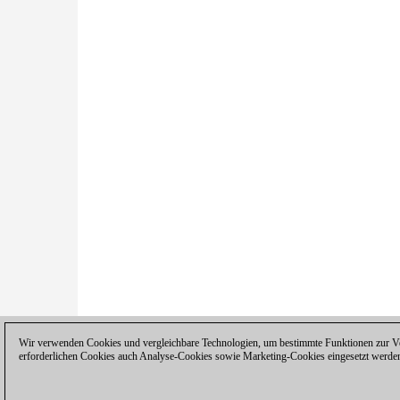
Wir verwenden Cookies und vergleichbare Technologien, um bestimmte Funktionen zur Ver
erforderlichen Cookies auch Analyse-Cookies sowie Marketing-Cookies eingesetzt werde
Datenschutzhinweis
|
Impressum
|
Ko