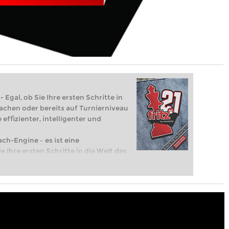
 Egal, ob Sie Ihre ersten Schritte in
achen oder bereits auf Turnierniveau
 effizienter, intelligenter und
ach-Engine – es ist eine
e Ihre ersten Schritte in die Welt des
eits auf Turnierniveau spielen: Mit
 intelligenter und individueller als je