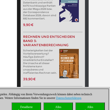
Datenbank und enthält
6475 hochklassige Partien
aus der Mega 2026 bzw.
der Correspondence
Database 2026, davon sind
682 kommentiert.
9,90 €
RECHNEN UND ENTSCHEIDEN
BAND 3:
VARIANTENBERECHNUNG
Schwierigkeiten bei der
Vorteilsverwertung?
Häufige Zeitnot?
Unerklärliche Einsteller?
Die Ursache all dieser
Probleme kann
unsauberes und
ineffizientes Rechnen sein.
39,90 €
zuspielen. Abhängig von ihrem Verwendungszweck können dabei neben technisch
. Weitere Informationen finden Sie in unserer
Datenschutzerklärung
.
Detaillierte
Alles
Alles