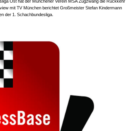
ndesliga Ost hat der Münchener Verein MSA Zugzwang die Rückkehr
erview mit TV München berichtet Großmeister Stefan Kindermann
en der 1. Schachbundesliga.