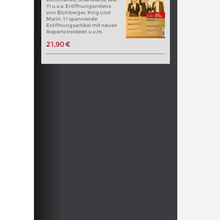
Yi u.v.a. Eröffnungsvideos
von Blohberger, King und
Marin. 11 spannende
Eröffnungsartikel mit neuen
Repertoireideen u.v.m.
21,90 €