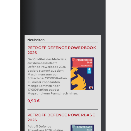
Neuheiten
PETROFF DEFENCE POWERBOOK
2026
Der Großteil des Materials,
auf dem das Petroff
Defence Powerbook 2026
basiert, stammt aus dem
Maschinenraum von
Schach.de: 357.000 Partien.
Zu dieser imposanten
Menge kommen noch
17.000 Partien aus der
Mega und vom Fernschach hinzu.
9,90 €
PETROFF DEFENCE POWERBASE
2026
Petroff Defence
Powerbase 2026 ist eine