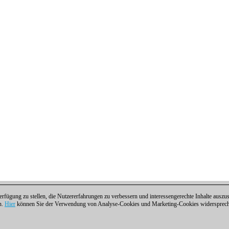
fügung zu stellen, die Nutzererfahrungen zu verbessern und interessengerechte Inhalte aus
n.
Hier
können Sie der Verwendung von Analyse-Cookies und Marketing-Cookies widersprechen
ntakt
|
Cookies Management
|
Lizenzen
|
Compliance Hotline
|
Home