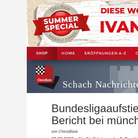
HOME
ERÖFFNUNGEN A-Z
SHOP
Schach Nachricht
Bundesligaaufst
Bericht bei münc
von ChessBase