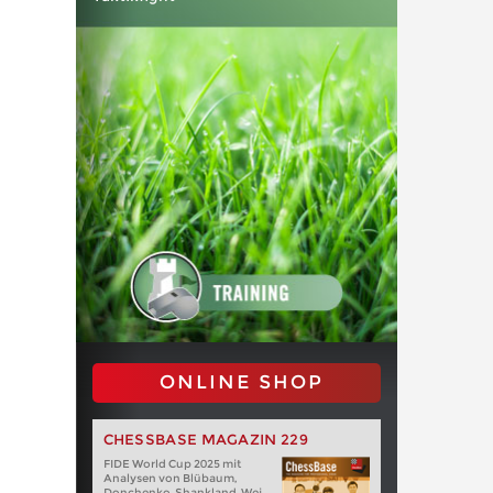
ONLINE SHOP
CHESSBASE MAGAZIN 229
FIDE World Cup 2025 mit
Analysen von Blübaum,
Donchenko, Shankland, Wei