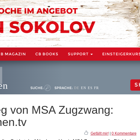
CB MAGAZIN
CB BOOKS
SUPPORT
EINSTEIGERKUR
en
S
SUCHE:
SPRACHE:
DE
EN
ES
FR
ieg von MSA Zugzwang:
hen.tv
Gefällt mir!
|
0 Kommentare