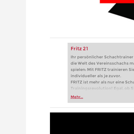
Fritz 21
Ihr persönlicher Schachtrainer -
die Welt des Vereinsschachs m
spielen: Mit FRITZ trainieren Sie
individueller als je zuvor.
FRITZ ist mehr als nur eine Sch
Trainingsrevolution! Egal, ob Si
Vereinsschachs machen oder ber
Mehr...
FRITZ trainieren Sie effizienter,
zuvor.