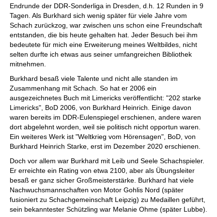
Endrunde der DDR-Sonderliga in Dresden, d.h. 12 Runden in 9
Tagen. Als Burkhard sich wenig später für viele Jahre vom
Schach zurückzog, war zwischen uns schon eine Freundschaft
entstanden, die bis heute gehalten hat. Jeder Besuch bei ihm
bedeutete für mich eine Erweiterung meines Weltbildes, nicht
selten durfte ich etwas aus seiner umfangreichen Bibliothek
mitnehmen.
Burkhard besaß viele Talente und nicht alle standen im
Zusammenhang mit Schach. So hat er 2006 ein
ausgezeichnetes Buch mit Limericks veröffentlicht: "202 starke
Limericks", BoD 2006, von Burkhard Heinrich. Einige davon
waren bereits im DDR-Eulenspiegel erschienen, andere waren
dort abgelehnt worden, weil sie politisch nicht opportun waren.
Ein weiteres Werk ist "Weltkrieg vom Hörensagen", BoD, von
Burkhard Heinrich Starke, erst im Dezember 2020 erschienen.
Doch vor allem war Burkhard mit Leib und Seele Schachspieler.
Er erreichte ein Rating von etwa 2100, aber als Übungsleiter
besaß er ganz sicher Großmeisterstärke. Burkhard hat viele
Nachwuchsmannschaften von Motor Gohlis Nord (später
fusioniert zu Schachgemeinschaft Leipzig) zu Medaillen geführt,
sein bekanntester Schützling war Melanie Ohme (später Lubbe).