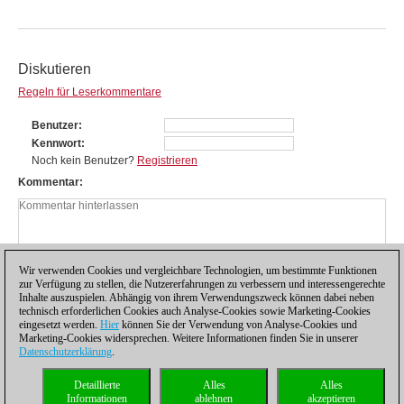
Diskutieren
Regeln für Leserkommentare
Benutzer
Kennwort
Noch kein Benutzer?
Registrieren
Kommentar
Wir verwenden Cookies und vergleichbare Technologien, um bestimmte Funktionen
zur Verfügung zu stellen, die Nutzererfahrungen zu verbessern und interessengerechte
Inhalte auszuspielen. Abhängig von ihrem Verwendungszweck können dabei neben
technisch erforderlichen Cookies auch Analyse-Cookies sowie Marketing-Cookies
eingesetzt werden.
Hier
können Sie der Verwendung von Analyse-Cookies und
Marketing-Cookies widersprechen. Weitere Informationen finden Sie in unserer
Datenschutzerklärung
.
Datenschutzhinweis
|
Impressum
|
Kontakt
|
Cookies Management
|
Lizenzen
|
Detaillierte
Alles
Alles
Compliance Hotline
|
Home
Informationen
ablehnen
akzeptieren