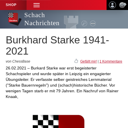
SHOP
TOGGLE
NAVIGATION
Schach
Nachrichten
Burkhard Starke 1941-
2021
von ChessBase
Gefällt mir!
|
1 Kommentare
26.02.2021 – Burkard Starke war erst begeisterter
Schachspieler und wurde später in Leipzig ein engagierter
Übungsleiter. Er verfasste selber geistreiches Lernmaterial
("Starke Bauernregeln") und (schach)historische Bücher. Vor
wenigen Tagen starb er mit 79 Jahren. Ein Nachruf von Rainer
Knaak,