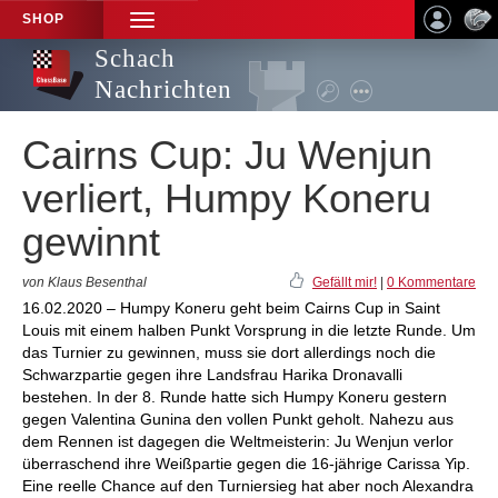
SHOP
TOGGLE
NAVIGATION
Schach
Nachrichten
Cairns Cup: Ju Wenjun
verliert, Humpy Koneru
gewinnt
von Klaus Besenthal
Gefällt mir!
|
0 Kommentare
16.02.2020 – Humpy Koneru geht beim Cairns Cup in Saint
Louis mit einem halben Punkt Vorsprung in die letzte Runde. Um
das Turnier zu gewinnen, muss sie dort allerdings noch die
Schwarzpartie gegen ihre Landsfrau Harika Dronavalli
bestehen. In der 8. Runde hatte sich Humpy Koneru gestern
gegen Valentina Gunina den vollen Punkt geholt. Nahezu aus
dem Rennen ist dagegen die Weltmeisterin: Ju Wenjun verlor
überraschend ihre Weißpartie gegen die 16-jährige Carissa Yip.
Eine reelle Chance auf den Turniersieg hat aber noch Alexandra