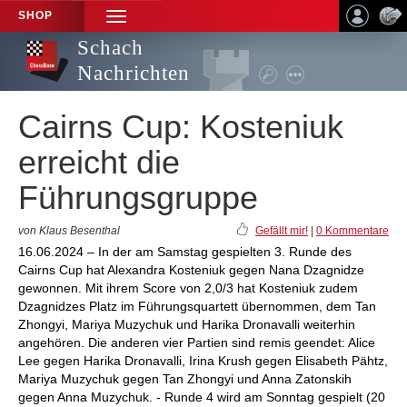
SHOP
TOGGLE
NAVIGATION
Schach
Nachrichten
Cairns Cup: Kosteniuk
erreicht die
Führungsgruppe
von Klaus Besenthal
Gefällt mir!
|
0 Kommentare
16.06.2024 – In der am Samstag gespielten 3. Runde des
Cairns Cup hat Alexandra Kosteniuk gegen Nana Dzagnidze
gewonnen. Mit ihrem Score von 2,0/3 hat Kosteniuk zudem
Dzagnidzes Platz im Führungsquartett übernommen, dem Tan
Zhongyi, Mariya Muzychuk und Harika Dronavalli weiterhin
angehören. Die anderen vier Partien sind remis geendet: Alice
Lee gegen Harika Dronavalli, Irina Krush gegen Elisabeth Pähtz,
Mariya Muzychuk gegen Tan Zhongyi und Anna Zatonskih
gegen Anna Muzychuk. - Runde 4 wird am Sonntag gespielt (20