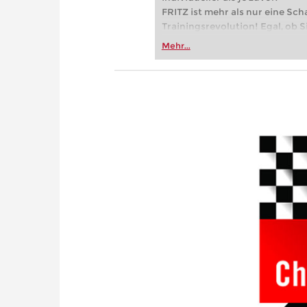
FRITZ ist mehr als nur eine Sch
Trainingsrevolution! Egal, ob Si
Vereinsschachs machen oder ber
Mehr...
FRITZ trainieren Sie effizienter,
zuvor.