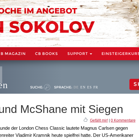
CB MAGAZIN
CB BOOKS
SUPPORT
EINSTEIGERKUR
en
S
SUCHE:
SPRACHE:
DE
EN
ES
FR
 und McShane mit Siegen
Gefällt mir!
|
0 Kommentare
n Runde der London Chess Classic lautete Magnus Carlsen gegen
nreiter Vladimir Kramnik heute spielfrei hatte. Der US-Amerikaner