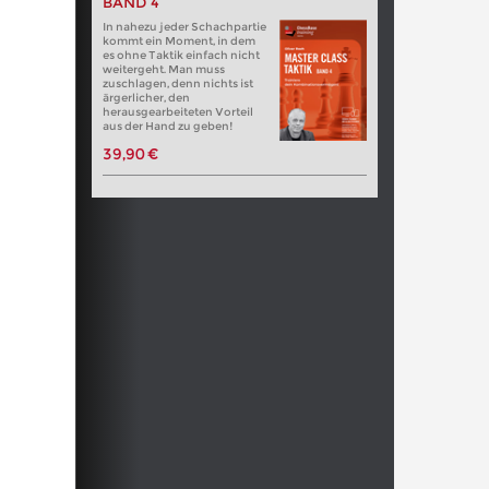
BAND 4
In nahezu jeder Schachpartie
kommt ein Moment, in dem
es ohne Taktik einfach nicht
weitergeht. Man muss
zuschlagen, denn nichts ist
ärgerlicher, den
herausgearbeiteten Vorteil
aus der Hand zu geben!
39,90 €