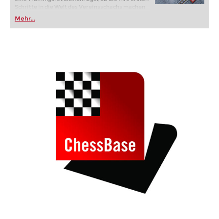
Schritte in die Welt des Vereinsschachs machen
oder bereits auf Turnierniveau spielen: Mit
Mehr...
FRITZ trainieren Sie effizienter, intelligenter und
individueller als je zuvor.