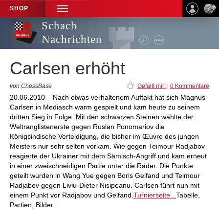
SHOP
TOGGLE
NAVIGATION
Schach
Nachrichten
Carlsen erhöht
von ChessBase
Gefällt mir!
|
0 Kommentare
20.06.2010 – Nach etwas verhaltenem Auftakt hat sich Magnus
Carlsen in Mediasch warm gespielt und kam heute zu seinem
dritten Sieg in Folge. Mit den schwarzen Steinen wählte der
Weltranglistenerste gegen Ruslan Ponomariov die
Königsindische Verteidigung, die bisher im Œuvre des jungen
Meisters nur sehr selten vorkam. Wie gegen Teimour Radjabov
reagierte der Ukrainer mit dem Sämisch-Angriff und kam erneut
in einer zweischneidigen Partie unter die Räder. Die Punkte
geteilt wurden in Wang Yue gegen Boris Gelfand und Teimour
Radjabov gegen Liviu-Dieter Nisipeanu. Carlsen führt nun mit
einem Punkt vor Radjabov und Gelfand.
Turnierseite...
Tabelle,
Partien, Bilder...