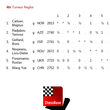
4th
Turneur Regilor
1
2
3
4
5
Carlsen,
1.
g
NOR
2813
*
*
½
.
½
.
1
.
½
1
Magnus
Radjabov,
2.
g
AZE
2740
½
.
*
*
1
.
0
½
1
.
Teimour
Gelfand,
3.
g
ISR
2741
½
.
0
.
*
*
½
.
1
.
Boris
Nisipeanu,
4.
g
ROU
2672
0
.
1
½
½
.
*
*
0
.
Liviu-Dieter
Ponomariov,
5.
g
UKR
2733
½
0
0
.
0
.
1
.
*
*
Ruslan
6.
Wang Yue
g
CHN
2752
0
.
½
.
0
½
½
.
½
.