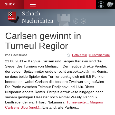
SHOP
TOGGLE
NAVIGATION
Schach
Nachrichten
Carlsen gewinnt in
Turneul Regilor
von ChessBase
Gefällt mir!
|
0 Kommentare
21.06.2011 – Magnus Carlsen und Sergey Karjakin sind die
Sieger des Turniers von Mediasch. Der heutige direkte Vergleich
der beiden Spitzenreiter endete recht unspektakulär mit Remis,
so dass beide Spieler das Turnier punktgleich mit 6,5 Punkten
beendeten, wobei Carlsen die bessere Zweitwertung aufwies.
Die Partie zwischen Teimour Radjabov und Liviu-Dieter
Nisipeaun endete Remis. Ehrgeiz entwickelte hingegen nach
seinem gestrigen Desaster noch einmal Vassily Ivanchuk.
Leidtragender war Hikaru Nakamura.
Turnierseite...
Magnus
Carlsens Blog (engl.)...
Enstand, alle Partien...