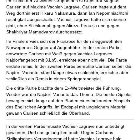
Im Finale der Gewinner-Gruppe des AI Cups traf Magnus
Carlsen auf Maxime Vachier-Lagrave. Carlsen hatte auf dem
Weg dorthin erst Hikaru Nakamura, dann Ian Nepomniachtchi
recht glatt ausgeschaltet. Vachier-Lagrave hatte sich ebenso
glatt, ohne Stichkampf, gegen Alireza Firouzja und gegen
Shakhriyar Mamedyarov durchgesetzt.
Im Finale erwies sich der Franzose für den sieggewohnten
Norweger als Gegner auf Augenhöhe. In der ersten Partie
antwortete Carlsen mit Weiß gegen Vachier-Lagraves
Najdorfangebot mit 3.Lb5, erreichte aber nicht viel. Die Partie
endete remis. In der zweiten Partie bemühte Carlsen selber die
Najdorf-Variante, stand lange etwas schlechter, erreichte aber
schließlich ein Remis in einem Springerendspiel.
Die dritte Partie brachte dem Ex-Weltmeister die Führung.
Wieder war die Najdorf-Variante das Thema. Die beiden Spieler
bewegten sich lange auf den Pfaden eines bekannten Abspiels
des Englischen Angriffs. Im Endspiel mit ungleichem Material
gewann Carlsen schließlich die Oberhand.
In der vierten Partie musste Vachier-Lagrave nun unbedingt
gewinnen. Und das gelang ihm auch. Gegen Carlsens
Sizilianisches Vierspringerspiel hatte Vachier-Lagrave bald