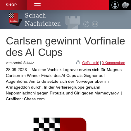
SHOP
TOGGLE
NAVIGATION
Schach
Nachrichten
Carlsen gewinnt Vorfinale
des AI Cups
von André Schulz
Gefällt mir!
|
0 Kommentare
28.09.2023 – Maxime Vachier-Lagrave erwies sich für Magnus
Carlsen im Winner Finale des AI Cups als Gegner auf
Augenhöhe. Am Ende setzte sich der Norweger aber im
Armageddon durch. In der Verlierergruppe gewann
Nepomniachtchi gegen Firouzja und Giri gegen Mamedyarov. |
Grafiken: Chess.com