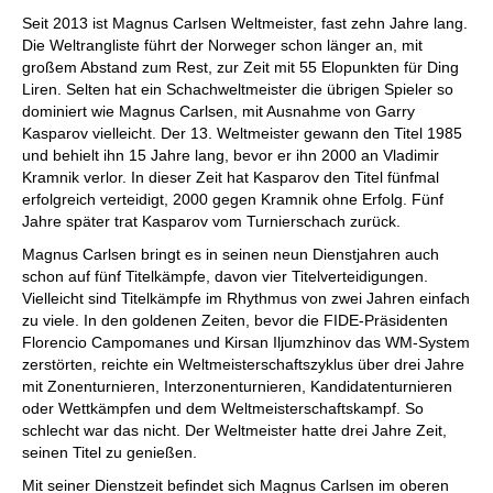
individueller als je zuvor.
Seit 2013 ist Magnus Carlsen Weltmeister, fast zehn Jahre lang.
Die Weltrangliste führt der Norweger schon länger an, mit
großem Abstand zum Rest, zur Zeit mit 55 Elopunkten für Ding
Liren. Selten hat ein Schachweltmeister die übrigen Spieler so
dominiert wie Magnus Carlsen, mit Ausnahme von Garry
Kasparov vielleicht. Der 13. Weltmeister gewann den Titel 1985
und behielt ihn 15 Jahre lang, bevor er ihn 2000 an Vladimir
Kramnik verlor. In dieser Zeit hat Kasparov den Titel fünfmal
erfolgreich verteidigt, 2000 gegen Kramnik ohne Erfolg. Fünf
Jahre später trat Kasparov vom Turnierschach zurück.
Magnus Carlsen bringt es in seinen neun Dienstjahren auch
schon auf fünf Titelkämpfe, davon vier Titelverteidigungen.
Vielleicht sind Titelkämpfe im Rhythmus von zwei Jahren einfach
zu viele. In den goldenen Zeiten, bevor die FIDE-Präsidenten
Florencio Campomanes und Kirsan Iljumzhinov das WM-System
zerstörten, reichte ein Weltmeisterschaftszyklus über drei Jahre
mit Zonenturnieren, Interzonenturnieren, Kandidatenturnieren
oder Wettkämpfen und dem Weltmeisterschaftskampf. So
schlecht war das nicht. Der Weltmeister hatte drei Jahre Zeit,
seinen Titel zu genießen.
Mit seiner Dienstzeit befindet sich Magnus Carlsen im oberen