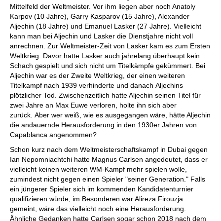
Mittelfeld der Weltmeister. Vor ihm liegen aber noch Anatoly
Karpov (10 Jahre), Garry Kasparov (15 Jahre), Alexander
Aljechin (18 Jahre) und Emanuel Lasker (27 Jahre). Vielleicht
kann man bei Aljechin und Lasker die Dienstjahre nicht voll
anrechnen. Zur Weltmeister-Zeit von Lasker kam es zum Ersten
Weltkrieg. Davor hatte Lasker auch jahrelang überhaupt kein
Schach gespielt und sich nicht um Titelkämpfe gekümmert. Bei
Aljechin war es der Zweite Weltkrieg, der einen weiteren
Titelkampf nach 1939 verhinderte und danach Aljechins
plötzlicher Tod. Zwischenzeitlich hatte Aljechin seinen Titel für
zwei Jahre an Max Euwe verloren, holte ihn sich aber
zurück. Aber wer weiß, wie es ausgegangen wäre, hätte Aljechin
die andauernde Herausforderung in den 1930er Jahren von
Capablanca angenommen?
Schon kurz nach dem Weltmeisterschaftskampf in Dubai gegen
Ian Nepomniachtchi hatte Magnus Carlsen angedeutet, dass er
vielleicht keinen weiteren WM-Kampf mehr spielen wolle,
zumindest nicht gegen einen Spieler "seiner Generation." Falls
ein jüngerer Spieler sich im kommenden Kandidatenturnier
qualifizieren würde, im Besonderen war Alireza Firouzja
gemeint, wäre das vielleicht noch eine Herausforderung.
Ähnliche Gedanken hatte Carlsen sogar schon 2018 nach dem